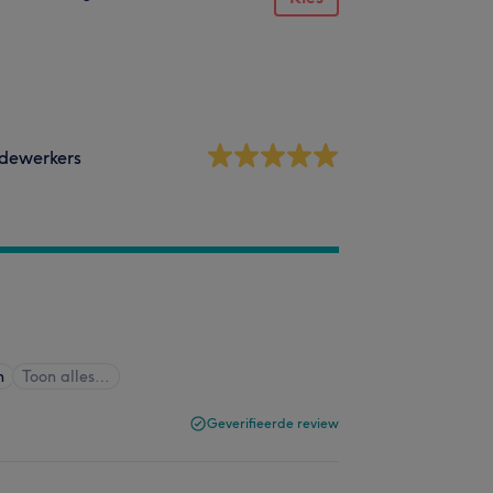
dewerkers
n
Toon alles…
Geverifieerde review