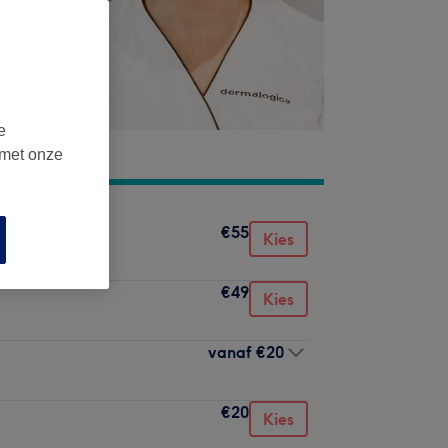
e
 met onze
€55
Kies
€49
Kies
vanaf
€20
€20
Kies