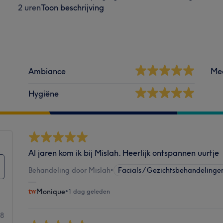
2 uren
Toon beschrijving
Ambiance
Me
Hygiëne
Al jaren kom ik bij Mislah. Heerlijk ontspannen uurtje
Behandeling door Mislah
•
Facials / Gezichtsbehandelinge
Monique
•
1 dag geleden
58