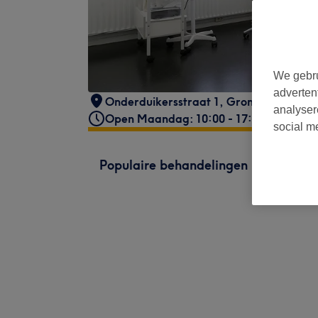
We gebru
adverten
Onderduikersstraat 1
,
Groningen
,
9727
analyser
Open Maandag: 10:00 - 17:00
social m
Populaire behandelingen