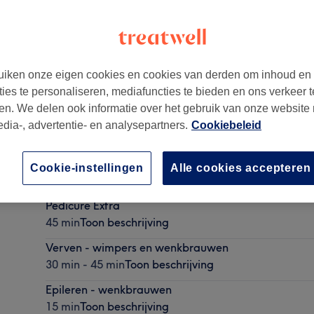
iken onze eigen cookies en cookies van derden om inhoud en
ties te personaliseren, mediafuncties te bieden en ons verkeer t
CD
en. We delen ook informatie over het gebruik van onze website
edia-, advertentie- en analysepartners.
Cookiebeleid
Pedicure Complete
Cookie-instellingen
Alle cookies accepteren
1 u
Toon beschrijving
Pedicure Extra
45 min
Toon beschrijving
Verven - wimpers en wenkbrauwen
30 min - 45 min
Toon beschrijving
Epileren - wenkbrauwen
15 min
Toon beschrijving