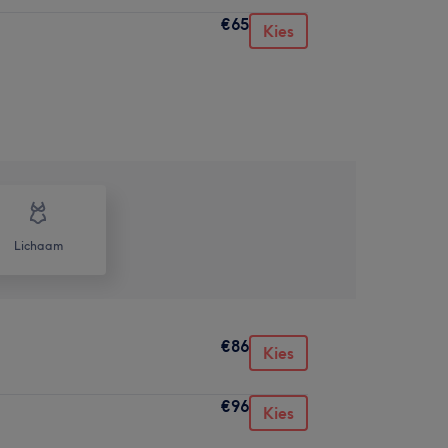
€65
Kies
Lichaam
€86
Kies
€96
Kies