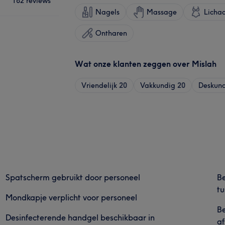
182 reviews
Nagels
Massage
Licha
Ontharen
Wat onze klanten zeggen over Mislah
Vriendelijk
20
Vakkundig
20
Deskun
Spatscherm gebruikt door personeel
Be
tu
Mondkapje verplicht voor personeel
Be
Desinfecterende handgel beschikbaar in
af