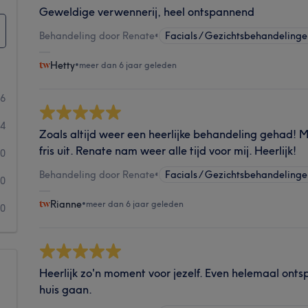
Geweldige verwennerij, heel ontspannend
Behandeling door Renate
•
Facials / Gezichtsbehandeling
Hetty
•
meer dan 6 jaar geleden
66
14
Zoals altijd weer een heerlijke behandeling gehad! Mi
fris uit. Renate nam weer alle tijd voor mij. Heerlijk!
0
Behandeling door Renate
•
Facials / Gezichtsbehandeling
0
Rianne
•
meer dan 6 jaar geleden
0
Heerlijk zo'n moment voor jezelf. Even helemaal ont
huis gaan.