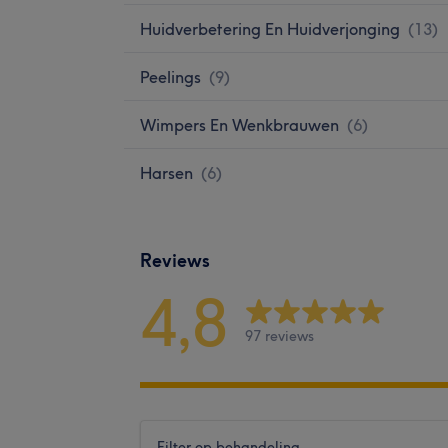
Huidverbetering En Huidverjonging
(
13
)
Peelings
(
9
)
Wimpers En Wenkbrauwen
(
6
)
Harsen
(
6
)
Reviews
4,8
97 reviews
Filter op behandeling