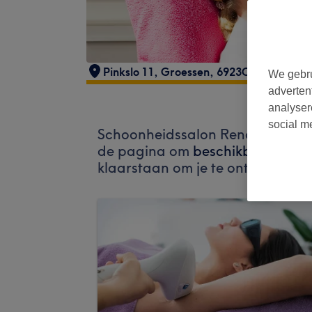
Pinkslo 11
,
Groessen
,
6923CH
We gebru
adverten
analyser
social m
Schoonheidssalon Renate accept
de pagina om
beschikbare salon
klaarstaan om je te ontvangen.