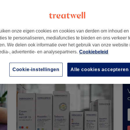
iken onze eigen cookies en cookies van derden om inhoud en
ties te personaliseren, mediafuncties te bieden en ons verkeer t
en. We delen ook informatie over het gebruik van onze website
edia-, advertentie- en analysepartners.
Cookiebeleid
eert momenteel geen boekingen via Treatwell.
s in jouw buurt te ontdekken.
Je vindt er tal va
Cookie-instellingen
Alle cookies accepteren
V