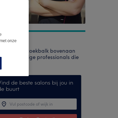
e
 met onze
 Gebruik de zoekbalk bovenaan
n hoogwaardige professionals die
ind de beste salons bij jou in
de buurt