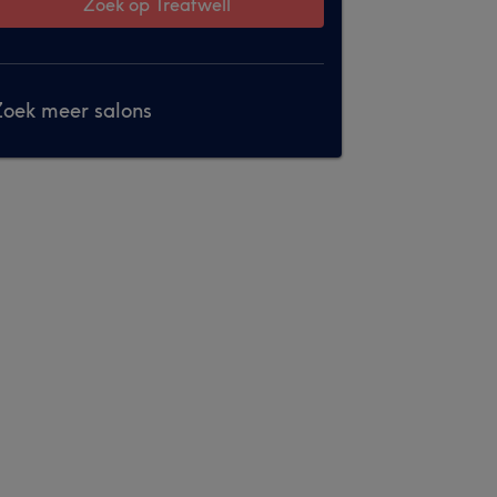
Zoek op Treatwell
oek meer salons