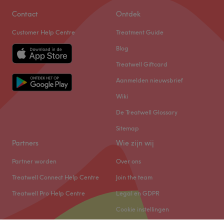
Contact
Ontdek
Customer Help Centre
Treatment Guide
Blog
Treatwell Giftcard
Aanmelden nieuwsbrief
Wiki
De Treatwell Glossary
Sitemap
Partners
Wie zijn wij
Partner worden
Over ons
Treatwell Connect Help Centre
Join the team
Treatwell Pro Help Centre
Legal en GDPR
Cookie instellingen