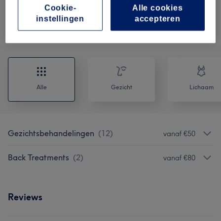
1 u
Toon beschrijving
Cookie-
Alle cookies
instellingen
accepteren
Alle behandelingen
Alle
Gezicht
Lichaam
Gezichtsbehandelingen
(
12
)
vanaf €50
Back Treatments
(
2
)
vanaf €80
Reviews