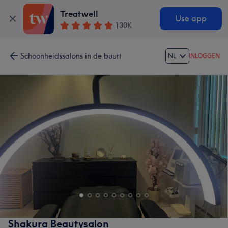
Treatwell
Use app
130K
Schoonheidssalons in de buurt
NL
INLOGGEN
Shakura Beautysalon