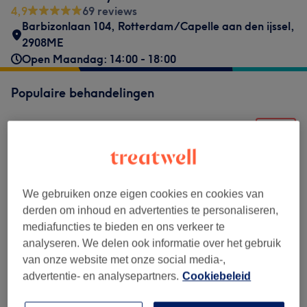
4,9
69 reviews
Barbizonlaan 104
,
Rotterdam/Capelle aan den ijssel
,
2908ME
Open Maandag: 14:00 - 18:00
Populaire behandelingen
€70
Dermapen neutraal
Kies
30 min
Toon beschrijving
€60
Basic Treatment
Kies
45 min
Toon beschrijving
We gebruiken onze eigen cookies en cookies van
€50
Skin tags removal ( fibromen verwijderen )
derden om inhoud en advertenties te personaliseren,
Kies
1 u
Toon beschrijving
mediafuncties te bieden en ons verkeer te
analyseren. We delen ook informatie over het gebruik
€80
Regular back treatment
Kies
van onze website met onze social media-,
1 u
Toon beschrijving
advertentie- en analysepartners.
Cookiebeleid
€80
Papaya Treatment
Kies