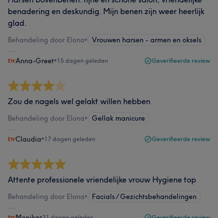
benadering en deskundig. Mijn benen zijn weer heerlijk
glad.
Behandeling door Elona
•
Vrouwen harsen - armen en oksels
Anna-Greet
•
15 dagen geleden
Geverifieerde review
Zou de nagels wel gelakt willen hebben
Behandeling door Elona
•
Gellak manicure
Claudia
•
17 dagen geleden
Geverifieerde review
Attente professionele vriendelijke vrouw Hygiene top
Behandeling door Elona
•
Facials / Gezichtsbehandelingen
Monika
•
21 dagen geleden
Geverifieerde review