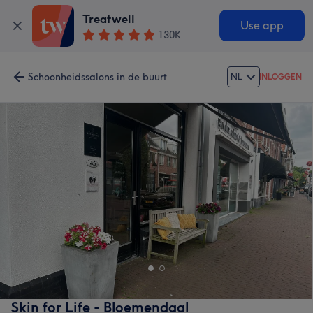
Treatwell
Use app
130K
Schoonheidssalons in de buurt
NL
INLOGGEN
Skin for Life - Bloemendaal