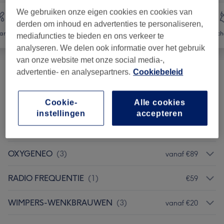
We gebruiken onze eigen cookies en cookies van
derden om inhoud en advertenties te personaliseren,
aren
Gezicht
Massage
Lic
mediafuncties te bieden en ons verkeer te
analyseren. We delen ook informatie over het gebruik
van onze website met onze social media-,
advertentie- en analysepartners.
Cookiebeleid
FACIALS
(
5
)
vanaf €8
Cookie-
Alle cookies
MICRODERMABRASIE
(
1
)
vanaf €130
instellingen
accepteren
MICRONEEDLING
(
1
)
vanaf €130
OXYGENEO
(
3
)
vanaf €89
RADIO FREQUENTIE
(
1
)
€59
WIMPERS-WENKBRAUWEN
(
3
)
vanaf €20