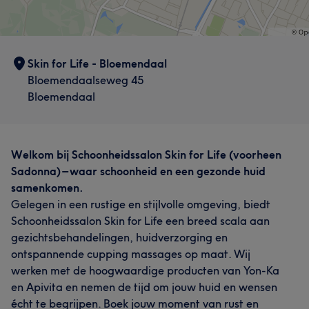
Skin for Life - Bloemendaal
Bloemendaalseweg 45
Bloemendaal
Wat onze klanten zeggen over Elona
Professioneel
27
Vakkundig
26
Deskundig
19
Welkom bij Schoonheidssalon Skin for Life (voorheen
Sadonna) – waar schoonheid en een gezonde huid
Ervaren
14
samenkomen.
Gelegen in een rustige en stijlvolle omgeving, biedt
Schoonheidssalon Skin for Life een breed scala aan
gezichtsbehandelingen, huidverzorging en
ontspannende cupping massages op maat. Wij
werken met de hoogwaardige producten van Yon-Ka
en Apivita en nemen de tijd om jouw huid en wensen
écht te begrijpen. Boek jouw moment van rust en