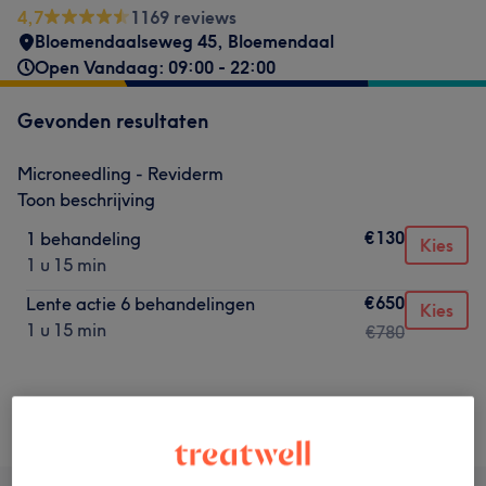
4,7
1169 reviews
Bloemendaalseweg 45
,
Bloemendaal
Open Vandaag: 09:00 - 22:00
Gevonden resultaten
Microneedling - Reviderm
Toon beschrijving
€130
1 behandeling
Kies
1 u 15 min
€650
Lente actie 6 behandelingen
Kies
1 u 15 min
€780
Niet wat je zocht?
Alle behandelingen