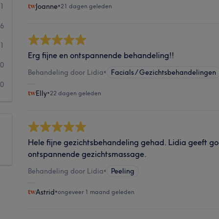
31
Joanne
•
21 dagen geleden
6
1
Erg fijne en ontspannende behandeling!!
0
Behandeling door Lidia
•
Facials / Gezichtsbehandelingen
0
Elly
•
22 dagen geleden
Hele fijne gezichtsbehandeling gehad. Lidia geeft g
ontspannende gezichtsmassage.
Behandeling door Lidia
•
Peeling
Astrid
•
ongeveer 1 maand geleden