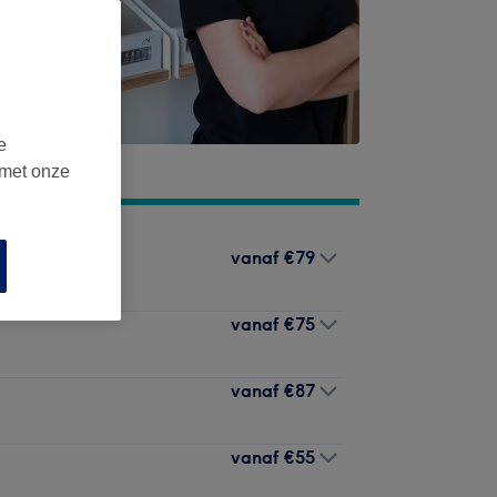
e
 met onze
vanaf
€79
vanaf
€75
vanaf
€87
vanaf
€55