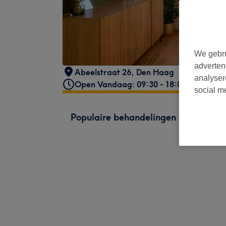
We gebru
adverten
Abeelstraat 26
,
Den Haag
analyser
Open Vandaag: 09:30 - 18:00
social m
Populaire behandelingen