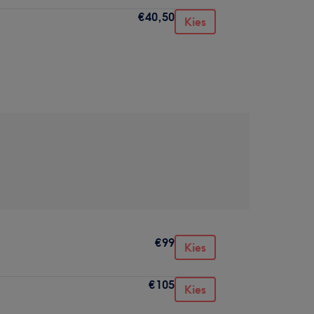
€40,50
Kies
€99
Kies
€105
Kies