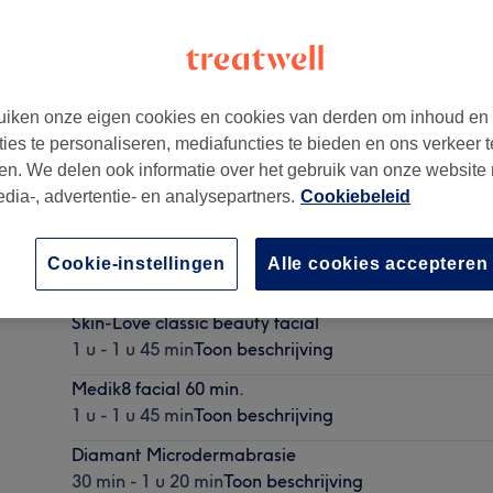
iken onze eigen cookies en cookies van derden om inhoud en
ties te personaliseren, mediafuncties te bieden en ons verkeer t
en. We delen ook informatie over het gebruik van onze website
edia-, advertentie- en analysepartners.
Cookiebeleid
Bindweefselmassage - Gezicht
Cookie-instellingen
Alle cookies accepteren
1 u - 1 u 45 min
Toon beschrijving
Skin-Love classic beauty facial
1 u - 1 u 45 min
Toon beschrijving
Medik8 facial 60 min.
1 u - 1 u 45 min
Toon beschrijving
Diamant Microdermabrasie
30 min - 1 u 20 min
Toon beschrijving