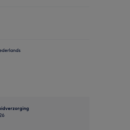
ederlands
uidverzorging
26