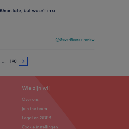
0min late, but wasn’t in a
Geverifieerde review
…
190
3
Wie zijn wij
Over ons
Join the team
Legal en GDPR
Cookie instellingen