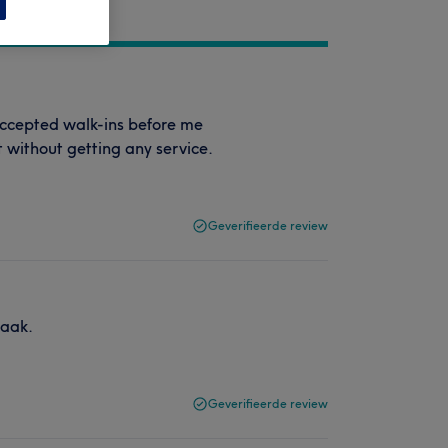
 accepted walk-ins before me
t without getting any service.
Geverifieerde review
raak.
Geverifieerde review