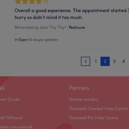
Overall a good experience. The appointment started 3
hurry so didn’t mind it too much.
Behandeling door Thy Thy
•
Pedicure
San
•
26 dagen geleden
1
2
3
4
1
ek
Partners
ment Guide
Partner worden
Treatwell Connect Help Centre
ell Giftcard
Treatwell Pro Help Centre
lden nieuwsbrief