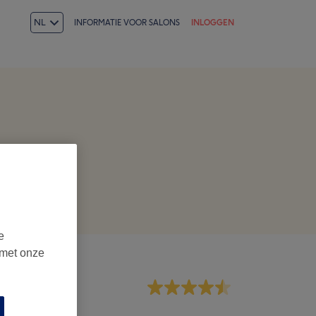
NL
INFORMATIE VOOR SALONS
INLOGGEN
e
 met onze
dewerkers