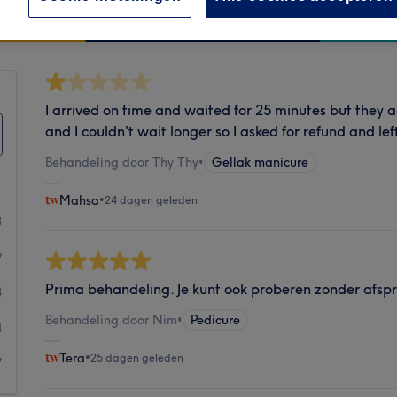
Hygiëne
I arrived on time and waited for 25 minutes but they
and I couldn't wait longer so I asked for refund and lef
Behandeling door Thy Thy
•
Gellak manicure
Mahsa
•
24 dagen geleden
3
9
Prima behandeling. Je kunt ook proberen zonder afsp
3
Behandeling door Nim
•
Pedicure
4
Tera
•
25 dagen geleden
7