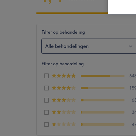
Filter op behandeling
Alle behandelingen
Filter op beoordeling
64
15
6
3
4