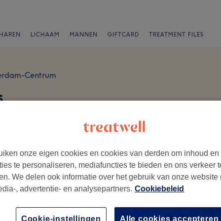
HAREN
LICHAAM
MANNEN
GIFTCARD
TREATMENT FILES
erdam-Centrum
s
iken onze eigen cookies en cookies van derden om inhoud en
ties te personaliseren, mediafuncties te bieden en ons verkeer t
en. We delen ook informatie over het gebruik van onze website
ezoek.
edia-, advertentie- en analysepartners.
Cookiebeleid
Ambiance
Me
Cookie-instellingen
Alle cookies accepteren