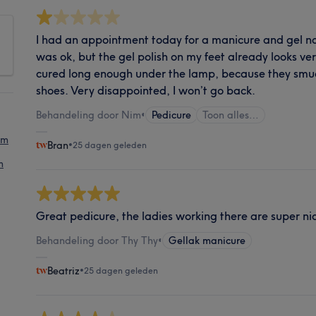
I had an appointment today for a manicure and gel na
was ok, but the gel polish on my feet already looks ve
cured long enough under the lamp, because they smudg
shoes. Very disappointed, I won’t go back.
Behandeling door Nim
•
Pedicure
Toon alles…
am
Bran
•
25 dagen geleden
m
Great pedicure, the ladies working there are super nic
Behandeling door Thy Thy
•
Gellak manicure
Beatriz
•
25 dagen geleden