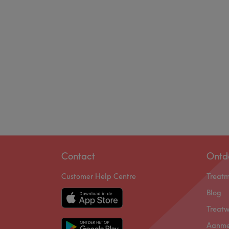
Contact
Ontd
Customer Help Centre
Treat
Blog
Treatw
Aanme