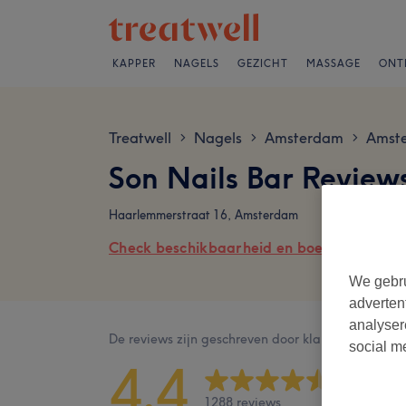
KAPPER
NAGELS
GEZICHT
MASSAGE
ONT
Treatwell
Nagels
Amsterdam
Amst
>
>
>
Son Nails Bar Review
Haarlemmerstraat 16, Amsterdam
Check beschikbaarheid en boek online
We gebru
adverten
analyser
De reviews zijn geschreven door klanten na hun b
social m
4,4
1288 reviews