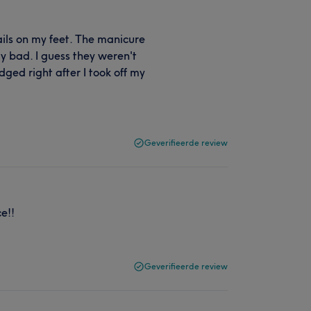
ils on my feet. The manicure
ry bad. I guess they weren't
ed right after I took off my
Geverifieerde review
e!!
Geverifieerde review