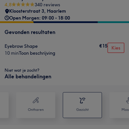
4,8
340 reviews
Kloosterstraat 3
,
Haarlem
Open Morgen: 09:00 - 18:00
Gevonden resultaten
€15
Eyebrow Shape
Kies
10 min
Toon beschrijving
Niet wat je zocht?
Alle behandelingen
Ontharen
Gezicht
Mas