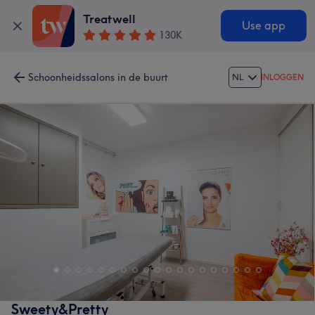
Treatwell
Use app
130K
Schoonheidssalons in de buurt
NL
INLOGGEN
Sweety&Pretty