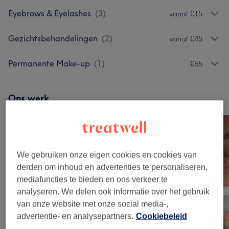
Eyebrows & Eyelashes
(
3
)
vanaf €15
Gezichtsbehandelingen
(
2
)
vanaf €45
Permanente Make-up
(
1
)
€65
Ons werk
Klik op de afbeelding voor meer details
We gebruiken onze eigen cookies en cookies van
derden om inhoud en advertenties te personaliseren,
mediafuncties te bieden en ons verkeer te
analyseren. We delen ook informatie over het gebruik
van onze website met onze social media-,
advertentie- en analysepartners.
Cookiebeleid