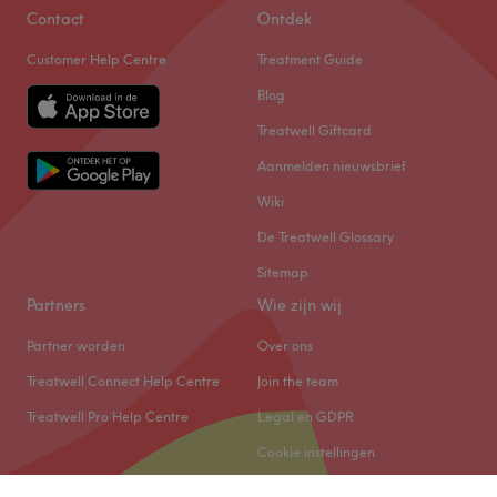
Contact
Ontdek
Customer Help Centre
Treatment Guide
Blog
Treatwell Giftcard
Aanmelden nieuwsbrief
Wiki
De Treatwell Glossary
Sitemap
Partners
Wie zijn wij
Partner worden
Over ons
Treatwell Connect Help Centre
Join the team
Treatwell Pro Help Centre
Legal en GDPR
Cookie instellingen