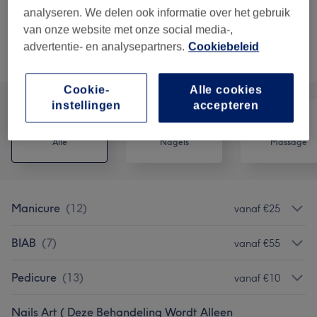
Spa pedicure met normale lak “gel effect “
Kies
analyseren. We delen ook informatie over het gebruik
1 u 5 min
Toon beschrijving
van onze website met onze social media-,
advertentie- en analysepartners.
Cookiebeleid
Alle behandelingen
Cookie-
Alle cookies
instellingen
accepteren
Alle
Nagels
Massage
Manicure
(
12
)
vanaf €25
BIAB
(
7
)
vanaf €55
Pedicure
(
13
)
vanaf €10
Nails Art ( Deze Behandeling Wordt Alleen