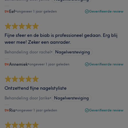
Eef
•
ongeveer 1 jaar geleden
Geverifieerde review
Fijne sfeer en de biab is professioneel gedaan. Erg blij
weer mee! Zeker een aanrader.
Behandeling door rachel
•
Nagelversteviging
Annemiek
•
ongeveer 1 jaar geleden
Geverifieerde review
Ontzettend fijne nagelstyliste
Behandeling door Jarike
•
Nagelversteviging
Ria
•
ongeveer 1 jaar geleden
Geverifieerde review