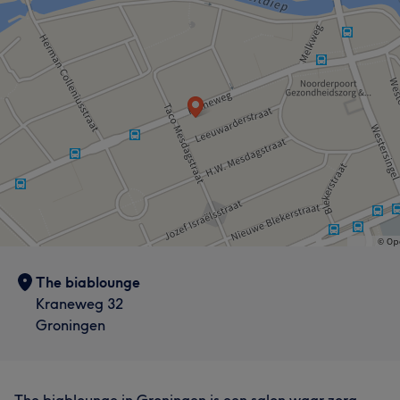
The biablounge
Kraneweg 32
Groningen
The biablounge in Groningen is een salon waar zorg