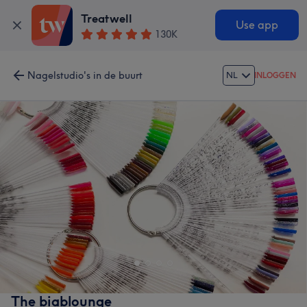
Treatwell
Use app
130K
Nagelstudio's in de buurt
NL
INLOGGEN
The biablounge