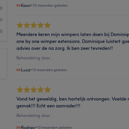
Kaori
•
10 maanden geleden
0
0
0
Meerdere keren mijn wimpers laten doen bij Dominiqu
one by one wimper extensions. Dominique luistert goe
advies over de na zorg. Ik ben zeer tevreden!!
Behandeling door .
Luca
•
10 maanden geleden
Vond het geweldig, ben hartelijk ontvangen. Voelde 
gemak!!! Echt een aanrader!!!
Behandeling door .
Rodney
•
10 maanden geleden