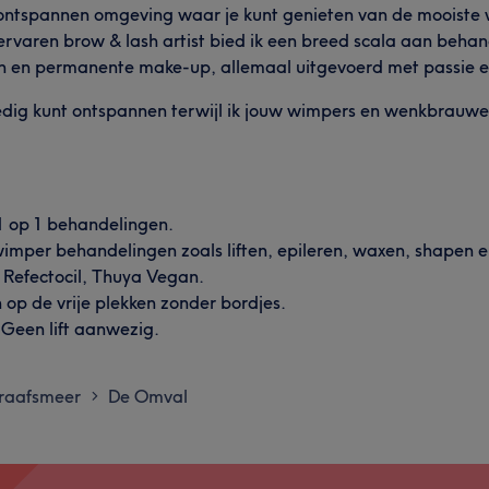
n ontspannen omgeving waar je kunt genieten van de mooist
ls ervaren brow & lash artist bied ik een breed scala aan beha
 en permanente make-up, allemaal uitgevoerd met passie en
edig kunt ontspannen terwijl ik jouw wimpers en wenkbrauwen 
 1 op 1 behandelingen.
imper behandelingen zoals liften, epileren, waxen, shapen e
Refectocil, Thuya Vegan.
n op de vrije plekken zonder bordjes.
. Geen lift aanwezig.
raafsmeer
De Omval
>