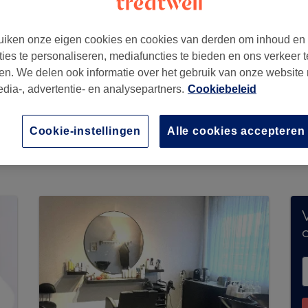
iken onze eigen cookies en cookies van derden om inhoud en
ties te personaliseren, mediafuncties te bieden en ons verkeer t
am
en. We delen ook informatie over het gebruik van onze website
edia-, advertentie- en analysepartners.
Cookiebeleid
menteel geen boekingen via Treatwell. Gebruik
Cookie-instellingen
Alle cookies accepteren
n jouw buurt te ontdekken.
Je vindt er tal van h
V