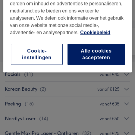
derden om inhoud en advertenties te personaliseren,
Alle behandelingen
mediafuncties te bieden en ons verkeer te
analyseren. We delen ook informatie over het gebruik
van onze website met onze social media-,
advertentie- en analysepartners.
Cookiebeleid
Alle
Haar
Ontharen
Cookie-
Alle cookies
instellingen
accepteren
Facials
(
11
)
vanaf €45
Korean Beauty
(
2
)
vanaf €125
Peeling
(
15
)
vanaf €35
Nordlys Laser
(
14
)
vanaf €50
Gentle Max Pro Laser - Ontharen
(
32
)
vanaf €25