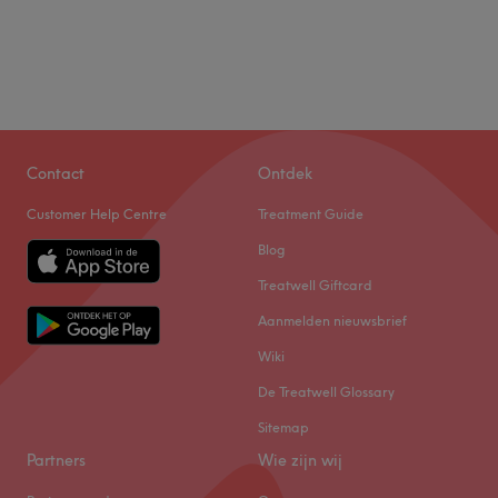
Contact
Ontdek
Customer Help Centre
Treatment Guide
Blog
Treatwell Giftcard
Aanmelden nieuwsbrief
Wiki
De Treatwell Glossary
Sitemap
Partners
Wie zijn wij