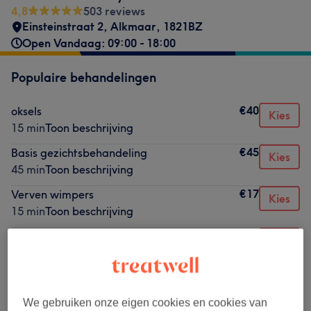
4,8
503 reviews
Einsteinstraat 2
,
Alkmaar
,
1821BZ
Open Vandaag: 09:00 - 18:00
Populaire behandelingen
€40
oksels
Kies
15 min
Toon beschrijving
€45
Basis gezichtsbehandeling
Kies
45 min
Toon beschrijving
€17
Verven wimpers
Kies
15 min
Toon beschrijving
€8
Bovenlip wax
Kies
10 min
Toon beschrijving
€30
Modelleren & verven wenkbrauwen
Kies
20 min
Toon beschrijving
We gebruiken onze eigen cookies en cookies van