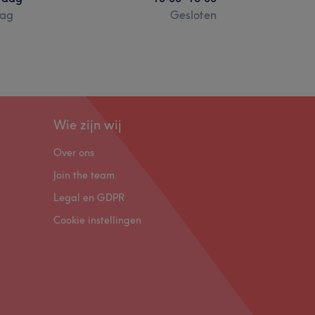
ag
Gesloten
Wie zijn wij
Over ons
Join the team
Legal en GDPR
Cookie instellingen