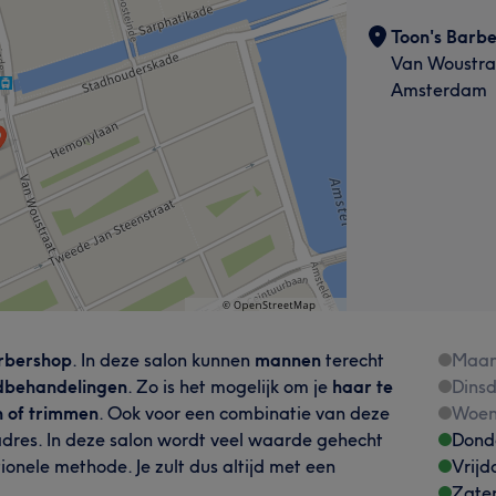
Toon's Barb
Van Woustra
Amsterdam
arbershop
. In deze salon kunnen
mannen
terecht
Maa
rdbehandelingen
. Zo is het mogelijk om je
haar te
Dins
n of trimmen
. Ook voor een combinatie van deze
Woen
 adres. In deze salon wordt veel waarde gehecht
Dond
ionele methode. Je zult dus altijd met een
Vrijd
Zate