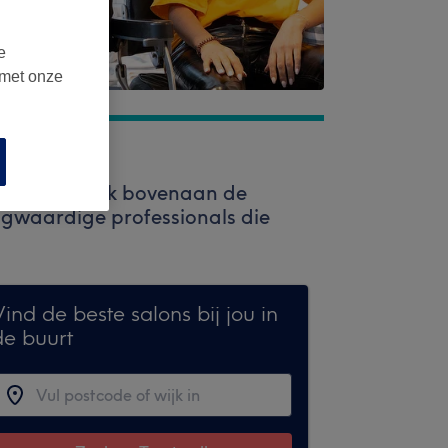
e
 met onze
k de zoekbalk bovenaan de
oogwaardige professionals die
ind de beste salons bij jou in
de buurt