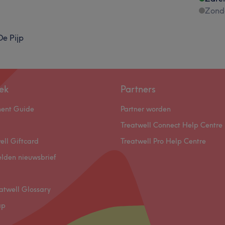
Zond
De Pijp
ek
Partners
ment Guide
Partner worden
Treatwell Connect Help Centre
ell Giftcard
Treatwell Pro Help Centre
lden nieuwsbrief
atwell Glossary
ap