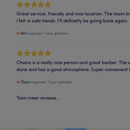
Great service, friendly and nice location. The team 
I felt in safe hands. I'll definetly be going back again.
Al
•
ongeveer 7 jaar geleden
Chiara is a really nice person and great barber. The s
done and has a good atmosphere. Super convenient f
Tom
•
ongeveer 7 jaar geleden
Toon meer reviews...