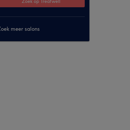
Zoek op Treatwell
oek meer salons