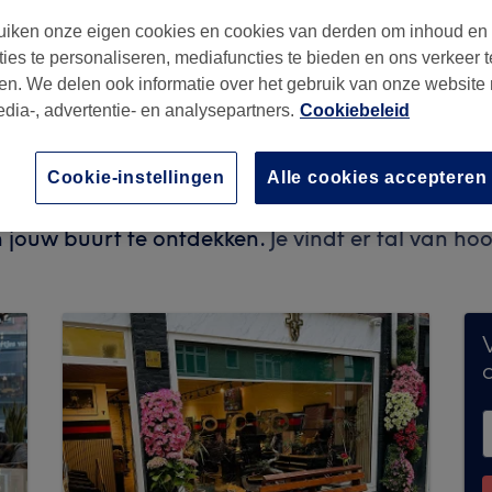
iken onze eigen cookies en cookies van derden om inhoud en
ties te personaliseren, mediafuncties te bieden en ons verkeer t
en. We delen ook informatie over het gebruik van onze website
edia-, advertentie- en analysepartners.
Cookiebeleid
Cookie-instellingen
Alle cookies accepteren
omenteel geen boekingen via Treatwell. Gebrui
n jouw buurt te ontdekken.
Je vindt er tal van h
V