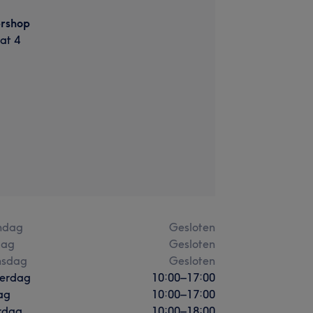
ershop
at 4
ndag
Gesloten
dag
Gesloten
sdag
Gesloten
erdag
10:00
–
17:00
ag
10:00
–
17:00
rdag
10:00
–
18:00