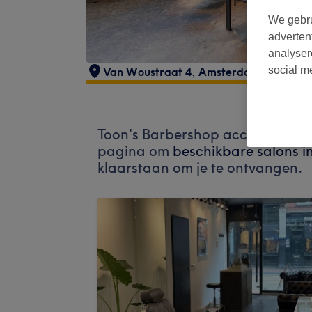
We gebru
adverten
analyser
social m
Van Woustraat 4
,
Amsterdam
Toon's Barbershop accepteert m
pagina om
beschikbare salons i
klaarstaan om je te ontvangen.