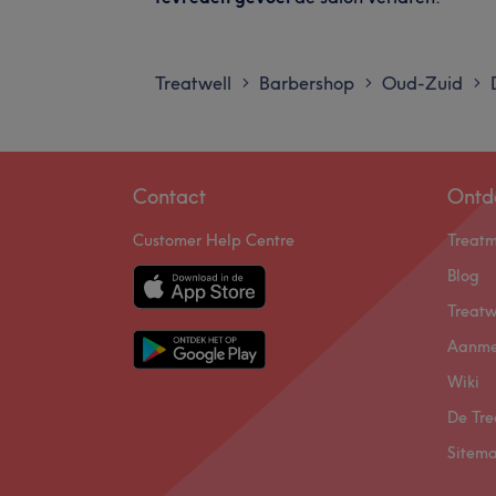
Treatwell
Barbershop
Oud-Zuid
>
>
>
Contact
Ontd
Customer Help Centre
Treat
Blog
Treatw
Aanme
Wiki
De Tre
Sitem