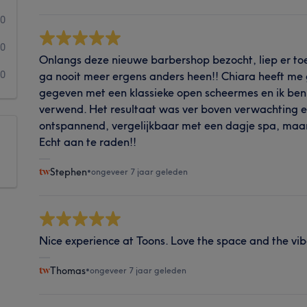
0
0
Onlangs deze nieuwe barbershop bezocht, liep er toeva
0
ga nooit meer ergens anders heen!! Chiara heeft me 
gegeven met een klassieke open scheermes en ik ben i
verwend. Het resultaat was ver boven verwachting 
ontspannend, vergelijkbaar met een dagje spa, maar
Echt aan te raden!!
Stephen
•
ongeveer 7 jaar geleden
Nice experience at Toons. Love the space and the vib
Thomas
•
ongeveer 7 jaar geleden