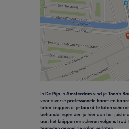
In
De Pijp
in
Amsterdam
vind je
Toon’s B
voor diverse
professionele haar- en baa
laten knippen
of je
baard te laten schere
behandelingen ben je hier aan het juiste
aan het knippen en scheren volgens tradit
tevreden gevoel
de salon verlaten.