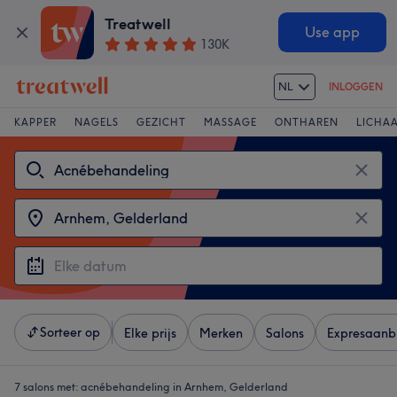
Treatwell
Use app
130K
NL
INLOGGEN
KAPPER
NAGELS
GEZICHT
MASSAGE
ONTHAREN
LICHA
Sorteer op
Elke prijs
Merken
Salons
Expresaanb
7 salons met:
acnébehandeling in Arnhem, Gelderland