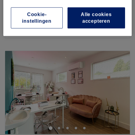
€78,99
1 u 15 min
Cookie-
Alle cookies
Acne-rugbehandeling
€99
instellingen
accepteren
1 u 30 min
Kort overzicht salongegevens
Maandag
10:00
–
18:00
Dinsdag
10:00
–
18:00
Woensdag
10:00
–
18:00
Donderdag
10:00
–
19:00
Vrijdag
10:00
–
19:00
Zaterdag
10:00
–
18:00
Zondag
Gesloten
Beauty Divine Clinic is gelegen in de wijk Geitenkamp in
Arnhem. Je kunt hier terecht voor veel diverse haar- en
schoonheidsbehandelingen. Je boekt hier net zo makkelijk
een anti aging en acne-gezichtsbehandeling als een
populaire after lipo massage . Maar ook bieden ze hier