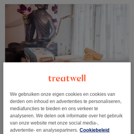
Beauty Divine Clinic
We gebruiken onze eigen cookies en cookies van
4,9
882 reviews
derden om inhoud en advertenties te personaliseren,
Arnhem, Gelderland
Laat zien op de kaart
mediafuncties te bieden en ons verkeer te
€119,50
Acne Peel
analyseren. We delen ook informatie over het gebruik
1 u 20 min
€149
van onze website met onze social media-,
advertentie- en analysepartners.
Cookiebeleid
Anti Puisjes skincare