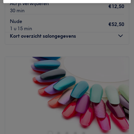
Acryl verwijderen
€12,50
30 min
Nude
€52,50
1 u 15 min
Kort overzicht salongegevens
Maandag
09:00
–
19:00
Dinsdag
10:00
–
18:30
Woensdag
10:00
–
18:00
Donderdag
10:00
–
21:00
Vrijdag
09:30
–
19:00
Zaterdag
09:30
–
19:00
Zondag
Gesloten
Lovely Nails By Nina is dé salon voor prachtige
nagelbehandelingen en stijlvolle box braids. Met oog
voor detail en een passie voor beauty creëert Nina unieke
en verzorgde looks die perfect passen bij de wensen van