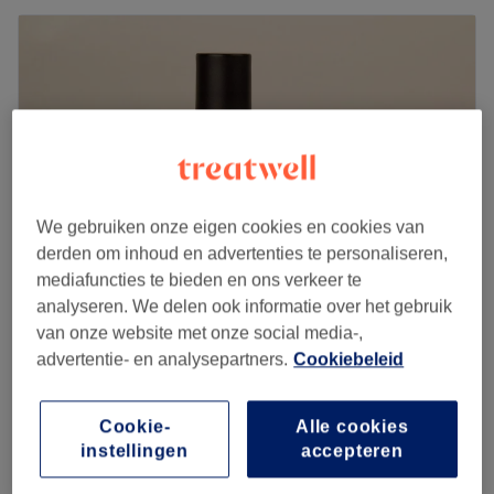
We gebruiken onze eigen cookies en cookies van
derden om inhoud en advertenties te personaliseren,
mediafuncties te bieden en ons verkeer te
analyseren. We delen ook informatie over het gebruik
Lovely Nails By Nina
van onze website met onze social media-,
4,8
100 reviews
advertentie- en analysepartners.
Cookiebeleid
Bijlmer-Centrum, Amsterdam
Laat zien op de kaart
Cookie-
Alle cookies
Stilleto vijlen extra
€10
instellingen
accepteren
30 min