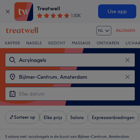
Treatwell
Use app
130K
NL
INLOGGEN
KAPPER
NAGELS
GEZICHT
MASSAGE
ONTHAREN
LICHA
Sorteer op
Elke prijs
Salons
Expresaanbiedingen
5 salons met:
acrylnagels in de buurt van Bijlmer-Centrum, Amsterdam