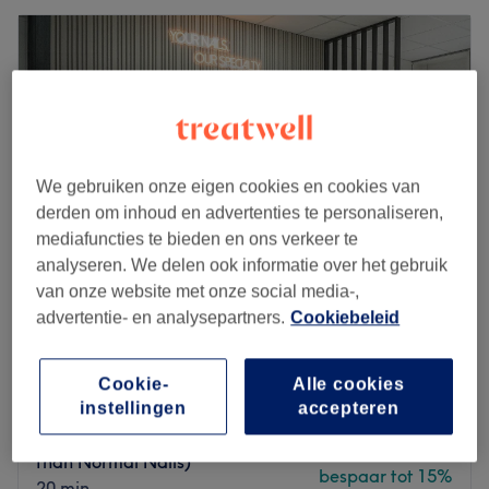
We gebruiken onze eigen cookies en cookies van
derden om inhoud en advertenties te personaliseren,
mediafuncties te bieden en ons verkeer te
analyseren. We delen ook informatie over het gebruik
van onze website met onze social media-,
advertentie- en analysepartners.
Cookiebeleid
Ezoncs Beautysalon Utrecht
4,8
464 reviews
Utrecht
Laat zien op de kaart
Cookie-
Alle cookies
Daluren
instellingen
accepteren
ADD ON: + Long Nails (Longer
vanaf
€17
than Normal Nails)
bespaar tot 15%
20 min