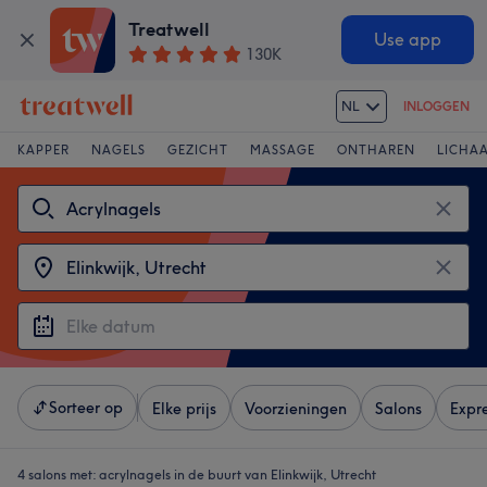
Treatwell
Use app
130K
NL
INLOGGEN
KAPPER
NAGELS
GEZICHT
MASSAGE
ONTHAREN
LICHA
Sorteer op
Elke prijs
Voorzieningen
Salons
Expr
4 salons met:
acrylnagels in de buurt van Elinkwijk, Utrecht