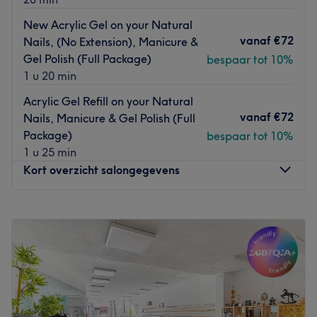
New Acrylic Gel on your Natural
vanaf
€72
Nails, (No Extension), Manicure &
Gel Polish (Full Package)
bespaar tot 10%
1 u 20 min
Acrylic Gel Refill on your Natural
vanaf
€72
Nails, Manicure & Gel Polish (Full
Package)
bespaar tot 10%
1 u 25 min
Kort overzicht salongegevens
Maandag
10:00
–
21:00
Dinsdag
10:00
–
21:00
Woensdag
10:00
–
21:00
Donderdag
10:00
–
21:00
Vrijdag
10:00
–
21:00
Zaterdag
10:00
–
21:00
Zondag
11:00
–
21:00