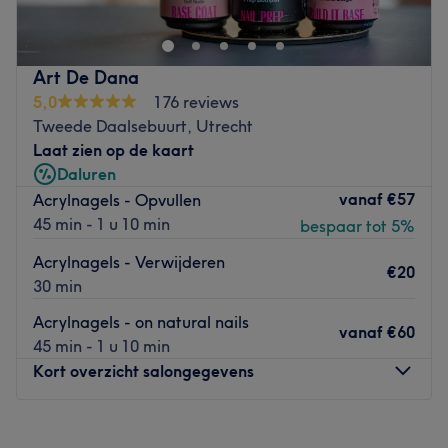
creëren de mooiste nagels met unieke nailart, helemaal
afgestemd op jouw wensen. Terwijl je geniet van een
heerlijk kopje koffie of thee, kun je ontspannen en je laten
Art De Dana
meeslepen door je favoriete programma op onze tv. Bij
5,0
176 reviews
ons draait het om kwaliteit, ontspanning en een vleugje
Tweede Daalsebuurt, Utrecht
luxe – de perfecte plek om jezelf in de watten te laten
Laat zien op de kaart
leggen.”
Daluren
Go to venue
vanaf
€57
Acrylnagels - Opvullen
45 min - 1 u 10 min
bespaar tot 5%
Acrylnagels - Verwijderen
€20
30 min
Acrylnagels - on natural nails
vanaf
€60
45 min - 1 u 10 min
Kort overzicht salongegevens
Maandag
11:00
–
20:00