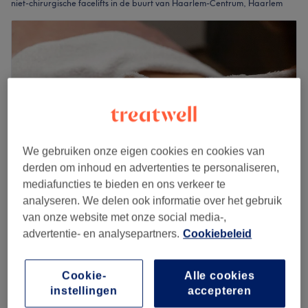
niet-chirurgische facelifts in de buurt van Haarlem-Centrum, Haarlem
We gebruiken onze eigen cookies en cookies van
derden om inhoud en advertenties te personaliseren,
mediafuncties te bieden en ons verkeer te
analyseren. We delen ook informatie over het gebruik
Pegi Beauty
van onze website met onze social media-,
advertentie- en analysepartners.
Cookiebeleid
4,9
191 reviews
Haarlem
Laat zien op de kaart
Facial - Skin Lifting
€69
Cookie-
Alle cookies
1 u
instellingen
accepteren
Kort overzicht salongegevens