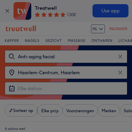
Treatwell
Use app
130K
NL
INLOGGEN
KAPPER
NAGELS
GEZICHT
MASSAGE
ONTHAREN
LICHA
Sorteer op
Elke prijs
Voorzieningen
Merken
Sal
6 salons met: