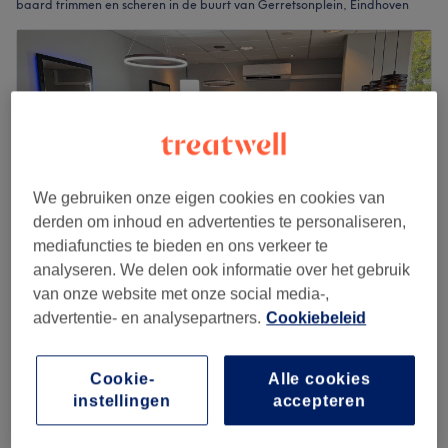
baard trimmen en scheren in de buurt van Gerretsonplein, Eindhoven
We gebruiken onze eigen cookies en cookies van
derden om inhoud en advertenties te personaliseren,
mediafuncties te bieden en ons verkeer te
analyseren. We delen ook informatie over het gebruik
van onze website met onze social media-,
The Perfect gentleman
advertentie- en analysepartners.
Cookiebeleid
4,8
71 reviews
Boschdijk, Eindhoven
Laat zien op de kaart
Cookie-
Alle cookies
Mannen - Knippen & baard trimmen
€32
instellingen
accepteren
45 min