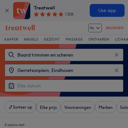
Treatwell
Use app
130K
NL
INLOGGEN
KAPPER
NAGELS
GEZICHT
MASSAGE
ONTHAREN
LICHA
Sorteer op
Elke prijs
Voorzieningen
Merken
Sal
5 salons met: