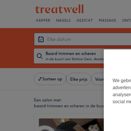
KAPPER
NAGELS
GEZICHT
MASSAGE
ONT
Baard trimmen en scheren
in de buurt van Station Gein, Amsterdam
・
Elke d
Sorteer op
Elke prijs
Voorzieningen
We gebru
adverten
analyser
Een salon met:
social m
baard trimmen en scheren in de buurt van Statio
Fadesb
4,8