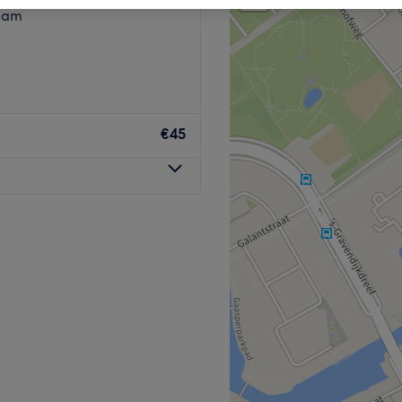
dam
€45
nt hier terecht voor