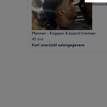
Amster
Mannen - Knippen & baard trimmen
45 min
Kort overzicht salongegevens
Maandag
09:00
–
14:00
Dinsdag
10:00
–
16:00
Woensdag
10:00
–
18:00
Donderdag
10:00
–
20:00
Vrijdag
10:00
–
20:00
Zaterdag
10:00
–
17:00
Zondag
Gesloten
Welkom bij Fadesbyace in Amsterdam. Je ku