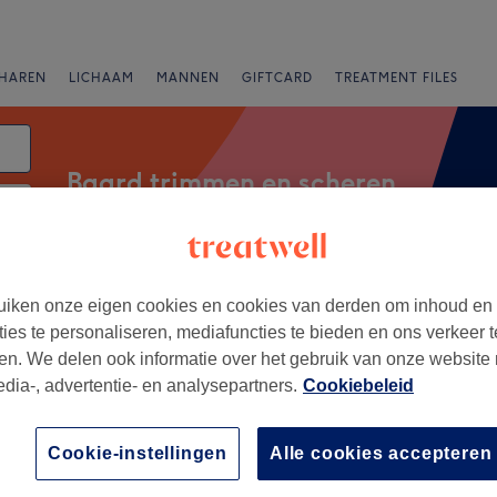
HAREN
LICHAAM
MANNEN
GIFTCARD
TREATMENT FILES
Baard trimmen en scheren
atum
Merken
Salons
Expresaanbiedingen
Beoordeling
iken onze eigen cookies en cookies van derden om inhoud en
ties te personaliseren, mediafuncties te bieden en ons verkeer t
en. We delen ook informatie over het gebruik van onze website
edia-, advertentie- en analysepartners.
Cookiebeleid
n Gein, Amsterdam
Cookie-instellingen
Alle cookies accepteren
+
yace
115 reviews
−