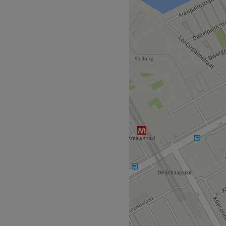
ehandelingen ervaar je een
 de salon verlaat.
htsbijzijnde metrostation:
s Shine jam, derby blades
Go to venue