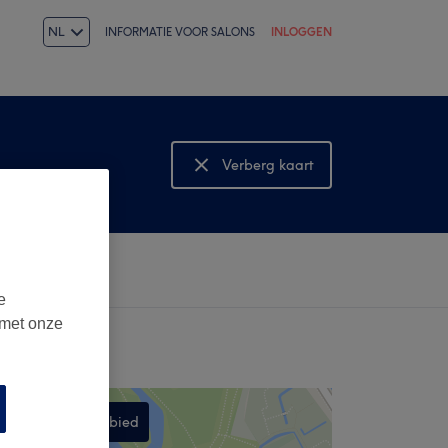
NL
INFORMATIE VOOR SALONS
INLOGGEN
Verberg kaart
Bekijk kaart
e
 met onze
Zoek dit gebied