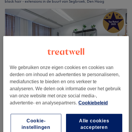
black hair - extensions in de buurt van Segbroek, Den Haag
We gebruiken onze eigen cookies en cookies van
derden om inhoud en advertenties te personaliseren,
mediafuncties te bieden en ons verkeer te
analyseren. We delen ook informatie over het gebruik
GAIA body and mind
van onze website met onze social media-,
4,9
721 reviews
advertentie- en analysepartners.
Cookiebeleid
Scheveningen, Den Haag
Laat zien op de kaart
Intake Vacusteppen x Maderotherapie: V-shape
Cookie-
Alle cookies
€15
waistline
instellingen
accepteren
30 min