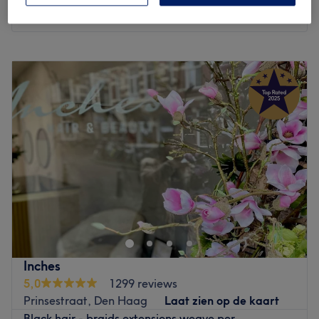
Kort overzicht salongegevens
Maandag
Gesloten
Dinsdag
Gesloten
Woensdag
10:00
–
21:30
Donderdag
10:00
–
21:30
Vrijdag
10:00
–
21:30
Zaterdag
11:00
–
15:00
Zondag
11:00
–
15:00
Bij
GAIA body and mind
(Waar lichaam en geest tot rust
komen) in Statenkwartier te
Den Haag
(President
Kennedylaan 19, melden bij de receptie) kun je een tijdje
helemaal
ontstressen middels verschillende massages
waarbij gebruik wordt gemaakt van etherische oliën.
Inches
Denk aan Reiki of een
ontspanningsmassage
voor je hele
5,0
1299 reviews
lichaam. Maar je kunt ook een bepaald deel van je
Prinsestraat, Den Haag
Laat zien op de kaart
lichaam alle focus geven.
Black hair - braids extensions weave per