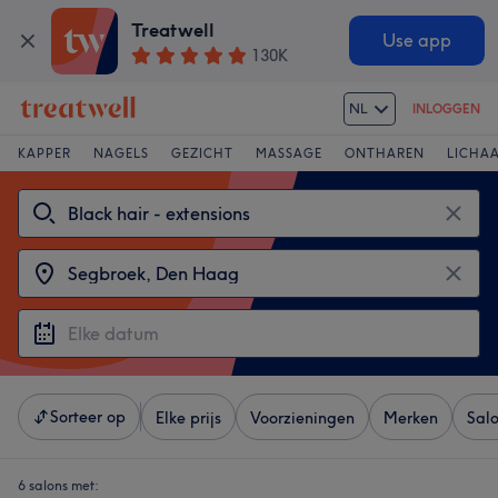
Treatwell
Use app
130K
NL
INLOGGEN
KAPPER
NAGELS
GEZICHT
MASSAGE
ONTHAREN
LICHA
Sorteer op
Elke prijs
Voorzieningen
Merken
Sal
6 salons met: