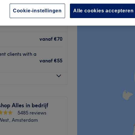
Cookie-instellingen
Alle cookies accepteren
vanaf
€70
nt clients with a
vanaf
€55
hop Alles in bedrijf
5485 reviews
West, Amsterdam