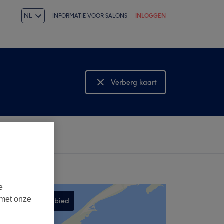
NL
INFORMATIE VOOR SALONS
INLOGGEN
Verberg kaart
Bekijk kaart
e
 met onze
Zoek dit gebied
,