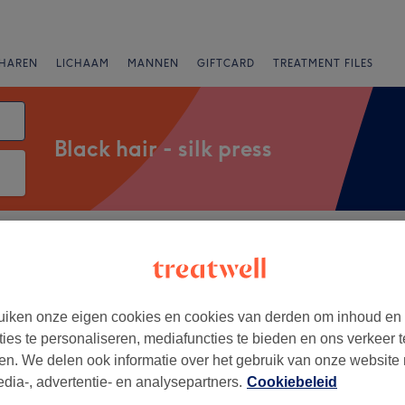
HAREN
LICHAAM
MANNEN
GIFTCARD
TREATMENT FILES
Black hair - silk press
Merken
Salons
Expresaanbiedingen
Beoordeling
and
iken onze eigen cookies en cookies van derden om inhoud en
ties te personaliseren, mediafuncties te bieden en ons verkeer t
+
e Beauty Salon
en. We delen ook informatie over het gebruik van onze website
489 reviews
−
edia-, advertentie- en analysepartners.
Cookiebeleid
, Amsterdam