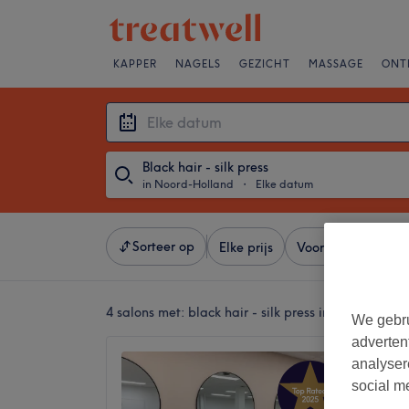
KAPPER
NAGELS
GEZICHT
MASSAGE
ONT
Black hair - silk press
in Noord-Holland
・
Elke datum
Sorteer op
Elke prijs
Voorzieningen
4 salons met:
black hair - silk press in Noord-Holl
We gebru
adverten
Elevat
analyser
5,0
social m
Diemen