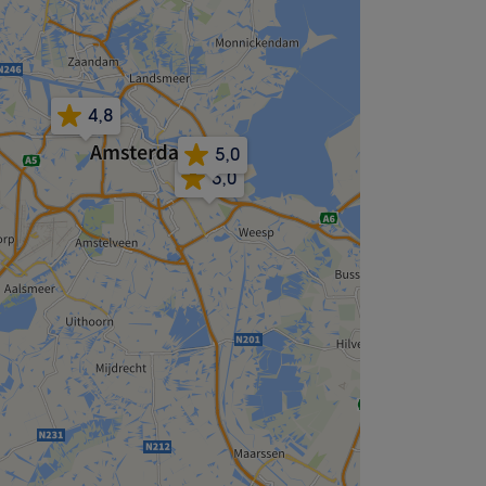
4,8
5,0
5,0