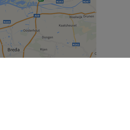
Leaflet
| ©
OpenStreetMap
contributors