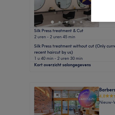
Silk Press treatment & Cut
2 uren - 2 uren 45 min
Silk Press treatment without cut (Only curre
recent haircut by us)
1 u 40 min - 2 uren 30 min
Kort overzicht salongegevens
Maandag
Gesloten
Dinsdag
10:00
–
20:00
Barbers
Woensdag
10:00
–
20:00
4,8
Donderdag
10:00
–
20:00
Nieuw-
Vrijdag
09:00
–
19:00
Zaterdag
09:00
–
19:00