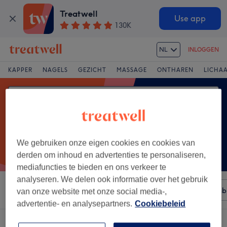
Treatwell
Use app
130K
NL
INLOGGEN
KAPPER
NAGELS
GEZICHT
MASSAGE
ONTHAREN
LICHA
We gebruiken onze eigen cookies en cookies van
derden om inhoud en advertenties te personaliseren,
mediafuncties te bieden en ons verkeer te
analyseren. We delen ook informatie over het gebruik
Sorteer op
Elke prijs
Merken
Salons
Expresaanb
van onze website met onze social media-,
advertentie- en analysepartners.
Cookiebeleid
Een salon met:
caci ultimate in Alkmaar