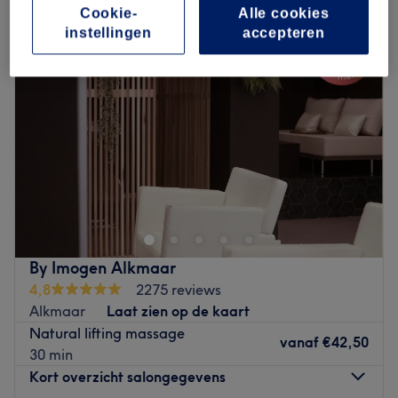
Cookie-
Alle cookies
instellingen
accepteren
By Imogen Alkmaar
4,8
2275 reviews
Alkmaar
Laat zien op de kaart
Natural lifting massage
vanaf
€42,50
30 min
Kort overzicht salongegevens