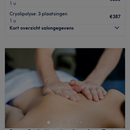
1 u
Cryolipolyse: 3 plaatsingen
€387
1 u
Kort overzicht salongegevens
Maandag
Gesloten
Dinsdag
09:00
–
20:30
Woensdag
09:00
–
18:00
Donderdag
09:00
–
20:30
Vrijdag
09:00
–
18:00
Zaterdag
09:00
–
16:00
Zondag
Gesloten
AJ Skin Clinic – Specialist in huidverbetering AJ Skin Clinic
is een gespecialiseerde huidtherapiekliniek waar
persoonlijke aandacht en hoogwaardige huidzorg
centraal staan. Met een team van drie HBO-
gediplomeerde huidtherapeuten wordt er gestreefd naar