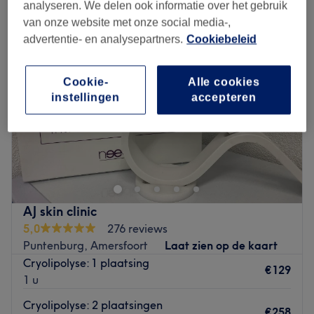
analyseren. We delen ook informatie over het gebruik
van onze website met onze social media-,
advertentie- en analysepartners.
Cookiebeleid
Cookie-
Alle cookies
instellingen
accepteren
AJ skin clinic
5,0
276 reviews
Puntenburg, Amersfoort
Laat zien op de kaart
Cryolipolyse: 1 plaatsing
€129
1 u
Cryolipolyse: 2 plaatsingen
€258