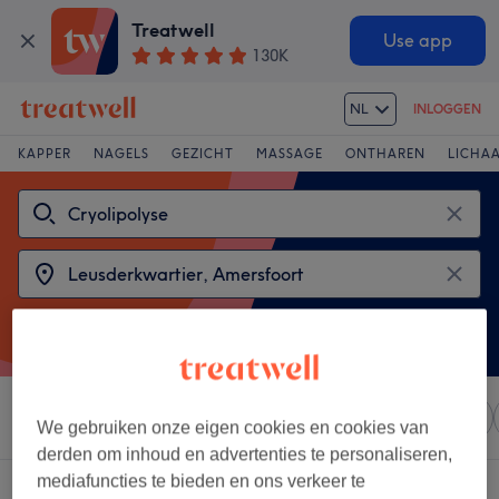
Treatwell
Use app
130K
NL
INLOGGEN
KAPPER
NAGELS
GEZICHT
MASSAGE
ONTHAREN
LICHA
Sorteer op
Elke prijs
Salons
Expresaanbiedingen
We gebruiken onze eigen cookies en cookies van
derden om inhoud en advertenties te personaliseren,
mediafuncties te bieden en ons verkeer te
2 salons met:
cryolipolyse in de buurt van Leusderkwartier, Amersfoort