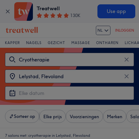
Treatwell
Use app
130K
NL
INLOGGEN
KAPPER
NAGELS
GEZICHT
MASSAGE
ONTHAREN
LICHA
Sorteer op
Elke prijs
Voorzieningen
Merken
Sal
7 salons met:
cryotherapie in Lelystad, Flevoland