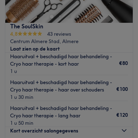
huidbehandelingen, producten en moderne apparatuur
Go to venue
kun je jouw Glow optimaal herstellen. Binnen de rustige
praktijk hebben ze dat geen wat jij nodig hebt om jouw
The SoulSkin
huidprobleem aan te pakken.
4,8
43 reviews
Dichtstbijzijnde openbaar vervoer:
Centrum Almere Stad, Almere
Bushalte Almere Stad, Waterwijk Oost.
Laat zien op de kaart
Haaruitval + beschadigd haar behandeling -
Het team:
€80
Cryo haar therapie - kort haar
Het team is gespecialiseerd in gezichtsbehandelingen en
1 u
luistert aandachtig naar jouw wensen. Zo ontvang jij de
ultieme ervaring gepersonaliseerd op jouw huidtype.
Haaruitval + beschadigd haar behandeling -
€100
Cryo haar therapie - haar over schouders
Wat we leuk vinden aan de salon:
1 u 30 min
Sfeer: Ontspannen sfeer
Gespecialiseerd in: Huidbehandelingen
Haaruitval + beschadigd haar behandeling -
De extra's: Je kunt gratis voor de deur parkeren.
€120
Cryo haar therapie - lang haar
Go to venue
1 u 50 min
Kort overzicht salongegevens