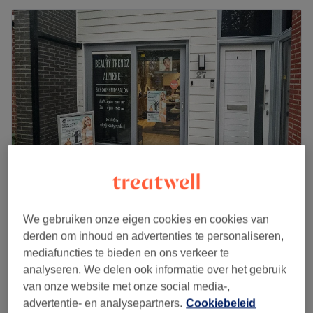
Beauty Trendz Almere
We gebruiken onze eigen cookies en cookies van
4,6
333 reviews
derden om inhoud en advertenties te personaliseren,
Almere Stad, Almere
Laat zien op de kaart
mediafuncties te bieden en ons verkeer te
Cryolipolyse
vanaf
€175
analyseren. We delen ook informatie over het gebruik
1 u
van onze website met onze social media-,
Kort overzicht salongegevens
advertentie- en analysepartners.
Cookiebeleid