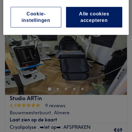
Maandag
10:00
–
18:00
Cookie-
Alle cookies
Dinsdag
Gesloten
instellingen
accepteren
Woensdag
10:00
–
18:00
Donderdag
10:00
–
19:00
Vrijdag
10:00
–
18:00
Zaterdag
10:00
–
13:00
Zondag
Gesloten
Ruby is de trotse eigenaresse van beautysalon Beauty
Trendz Almere. Zij heeft met veel liefde, passie, tijd en
energie deze salon voor totale huid- en
lichaamsverzorging opgebouwd. In de sfeervolle en
professionele praktijk geniet je van diverse heerlijke
Studio ARTin
ontspannende en huidverbeterende behandelingen. Voor
4,9
9 reviews
de huidanalyse is het belangrijk dat je zonder make-up
Bouwmeesterbuurt, Almere
naar de praktijk komt. De salon is gevestigd op een
Laat zien op de kaart
mooie locatie in Parkwijk waar je gratis kunt parkeren.
Cryolipolyse . ➡️let op➡️: AFSPRAKEN
€69