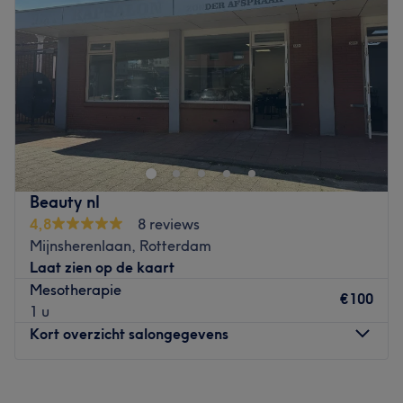
Go to venue
Vrijdag
12:00
–
21:00
Zaterdag
10:00
–
19:00
Zondag
Gesloten
Back to the nature sfeer in groen goud kleuren.
Al jaren lang afgestudeerd en 4 jaar eigen salon.
Gespecialiseerd in huidverbetering en laserontharing.
Merken en producten: Spa salonnepro.
Beauty nl
Go to venue
4,8
8 reviews
Mijnsherenlaan, Rotterdam
Laat zien op de kaart
Mesotherapie
€100
1 u
Kort overzicht salongegevens
Maandag
10:00
–
18:00