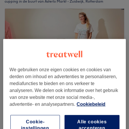
cupping in de buurt van Asterlo Markt - Zuidwijk, Rotterdam
We gebruiken onze eigen cookies en cookies van
derden om inhoud en advertenties te personaliseren,
mediafuncties te bieden en ons verkeer te
analyseren. We delen ook informatie over het gebruik
Olena S.Massages
van onze website met onze social media-,
5,0
7 reviews
advertentie- en analysepartners.
Cookiebeleid
Dorpsweg, Rotterdam
Laat zien op de kaart
Thuissalon
Cupping
Cookie-
Alle cookies
€70
1 u
instellingen
accepteren