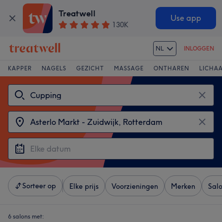
Treatwell
Use app
130K
NL
INLOGGEN
KAPPER
NAGELS
GEZICHT
MASSAGE
ONTHAREN
LICHA
Sorteer op
Elke prijs
Voorzieningen
Merken
Sal
6 salons met: