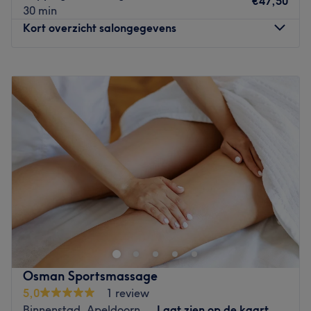
€47,50
30 min
Wat we leuk vinden aan de salon:
Kort overzicht salongegevens
Sfeer: gezellig & professioneel
Gespecialiseerd in: Nagelbehandelingen &
lichaamsbehandelingen
Maandag
12:00
–
17:00
De extra’s: spreekt Nederlands en Chinees
Dinsdag
09:00
–
21:00
Woensdag
09:00
–
16:00
Go to venue
Donderdag
09:00
–
17:00
Vrijdag
09:00
–
17:00
Zaterdag
Gesloten
Zondag
Gesloten
Welkom bij Wendy's Beauty&Care in Apeldoorn. In deze
salon kun je terecht voor verschillende behandelingen
waaronder gezichtsbehandelingen, lichaamsmassages
en wimper en wenkbrauw behandelingen. De salon wordt
gerund door Wendy, de gepassioneerde eigenaresse. Met
Osman Sportsmassage
haar toewijding en expertise zorgt ze ervoor dat elke
5,0
1 review
klant zich speciaal voelt. Ze neemt de tijd voor haar
Binnenstad, Apeldoorn
Laat zien op de kaart