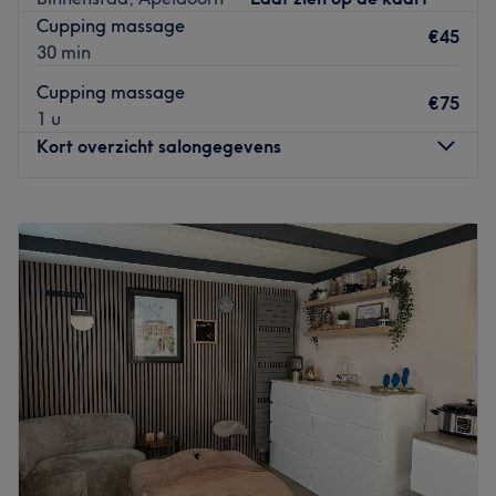
klanten en zorgt ervoor dat iedereen de persoonlijke
Cupping massage
aandacht krijgt die ze verdienen
.
De prachtige, rustige
€45
30 min
en ontspannen omgeving zorgt ervoor dat je je op je
gemak voelt tijdens je bezoek aan de salon.
Cupping massage
€75
1 u
Dichtstbijzijnde openbaar vervoer:
Kort overzicht salongegevens
Bushalte Apeldoorn, Sebastiaanplein is op loopafstand.
Het team:
Maandag
20:00
–
22:00
Dinsdag
Gesloten
Wendy heeft ruim 15 jaar ervaring.
Woensdag
13:00
–
22:00
Wat we leuk vinden aan de salon:
Donderdag
13:00
–
22:00
Sfeer: Professionele maar gezellige sfeer
Vrijdag
20:00
–
22:00
Gespecialiseerd in: Bindweefsel, Microneedling, nagels,
Zaterdag
Gesloten
huidcoach Fybromyalgiemassage etc.
Zondag
Gesloten
Gebruikte merken en producten: Hannah
De extra's: Spreekt Nederlands, Engels en Duits.
Osman Sportsmassage, gevestigd in Apeldoorn, is dé
Go to venue
specialist op het gebied van professionele
massagebehandelingen. Het bedrijf biedt een breed