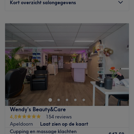
zijn tevens Nederlands trainer voor vooraanstaande
Kort overzicht salongegevens
merken.
Specialiteiten: Met een breed scala aan beauty en figuur
Maandag
10:00
–
22:00
corrigerende behandelingen, waaronder definitief
Dinsdag
10:00
–
22:00
ontharen, cryolipolyse, gezichtsbehandelingen,
Woensdag
10:00
–
22:00
massages, tatoeage verwijdering en tanden bleken,
Donderdag
10:00
–
22:00
biedt Aesthetic Company een onderscheidend aanbod
Vrijdag
10:00
–
22:00
dat is afgestemd op de individuele behoeften van de
Zaterdag
10:00
–
22:00
cliënten.
Zondag
10:00
–
22:00
Go to venue
Bij Asian Health Salon in Apeldoorn kun je terecht voor
allerlei soorten nagel & massage behandelingen. Laat je
verwennen door deze salon en loop de deur uit met
stralende nagels en een ontspannen lichaam!
openbaar
vervoer
:
Wendy's Beauty&Care
Bushalte, Welgelegenbrug Apeldoorn.
4,8
154 reviews
Het team:
Apeldoorn
Laat zien op de kaart
Bestaat uit drie dames.
Cupping en massage klachten