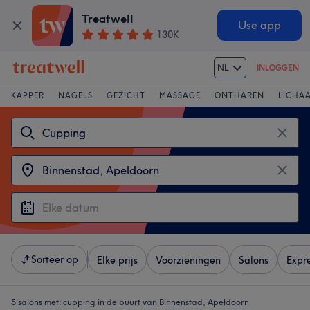
Treatwell
Use app
130K
NL
INLOGGEN
KAPPER
NAGELS
GEZICHT
MASSAGE
ONTHAREN
LICHA
Sorteer op
Elke prijs
Voorzieningen
Salons
Expr
5 salons met:
cupping in de buurt van Binnenstad, Apeldoorn