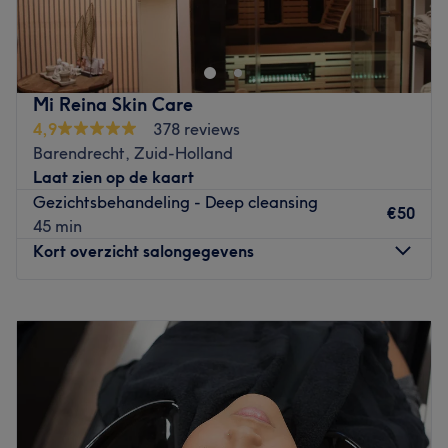
warme sfeer middels een vakkundige massage of een
fijne gezichtsbehandeling. Je bent ook bij het juiste adres
voor waxen of manicure en andere fijne behandelingen.
Je kunt hier ook terecht voor yogalessen voor kinderen en
Mi Reina Skin Care
volwassenen. Welke behandeling je ook boekt bij het
4,9
378 reviews
gepassioneerde team iedere behandeling wordt
Barendrecht, Zuid-Holland
afgestemd is op jouw behoeftes. Voor welke behandeling
Laat zien op de kaart
je ook gaat: je verlaat de salon tevreden. Los werkt
Gezichtsbehandeling - Deep cleansing
uitsluitend met vegan en biologische producten van de
€50
45 min
beste kwaliteit.
Kort overzicht salongegevens
Go to venue
Maandag
16:00
–
20:00
Dinsdag
16:00
–
20:00
Woensdag
16:00
–
20:00
Donderdag
16:00
–
20:00
Vrijdag
16:00
–
20:00
Zaterdag
11:00
–
16:00