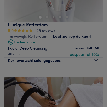
beautysalon Sun and Skin gevestigd. Je kunt bij de salon
terecht voor onder andere cryolipolyse, laserontharing en
microblading. Sun and Skin is een beautysalon met hoge
standaarden, die is aangesloten bij Anbos, de
L'unique Rotterdam
brancheorganisatie voor gediplomeerde
5,0
25 reviews
schoonheidsspecialisten en salons. Voornamelijk wanneer
Tarwewijk, Rotterdam
Laat zien op de kaart
je op zoek bent naar ontspanning en beauty ben je bij
Last-minute
deze salon aan het juiste adres.
vanaf
€40,50
Facial Deep Cleansing
Goed om te weten: de salon heeft meer dan 5 jaar
40 min
bespaar tot 10%
ervaring met cryotherapie.
Kort overzicht salongegevens
Go to venue
Maandag
09:00
–
15:00
Dinsdag
09:00
–
15:00
Woensdag
09:00
–
15:00
Donderdag
09:00
–
15:00
Vrijdag
09:00
–
15:00
Zaterdag
09:00
–
19:00