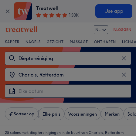
Treatwell
Use app
130K
NL
INLOGGEN
KAPPER
NAGELS
GEZICHT
MASSAGE
ONTHAREN
LICHA
Sorteer op
Elke prijs
Voorzieningen
Merken
Sal
25 salons met:
dieptereinigingen in de buurt van Charlois, Rotterdam