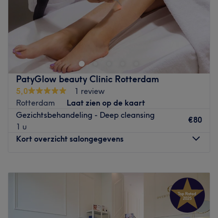
Zondag
12:00
–
19:00
.
Go to venue
PatyGlow beauty Clinic Rotterdam
5,0
1 review
Rotterdam
Laat zien op de kaart
Gezichtsbehandeling - Deep cleansing
€80
1 u
Kort overzicht salongegevens
Maandag
12:00
–
19:00
Dinsdag
10:00
–
19:00
Woensdag
10:00
–
19:00
Donderdag
10:00
–
19:00
Vrijdag
10:00
–
21:00