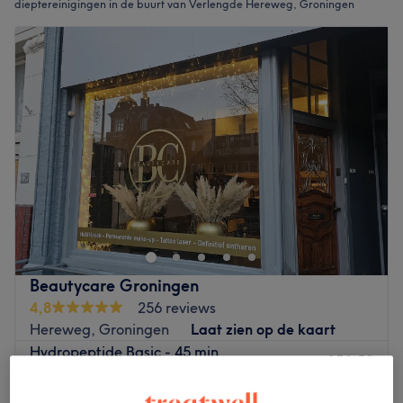
dieptereinigingen in de buurt van Verlengde Hereweg, Groningen
Beautycare Groningen
4,8
256 reviews
Hereweg, Groningen
Laat zien op de kaart
Hydropeptide Basic - 45 min
€56,50
45 min