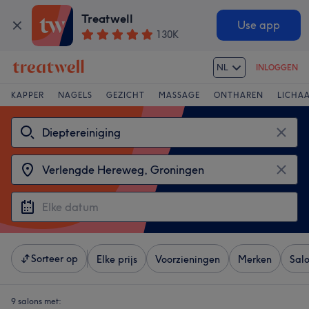
Treatwell
Use app
130K
NL
INLOGGEN
KAPPER
NAGELS
GEZICHT
MASSAGE
ONTHAREN
LICHA
Sorteer op
Elke prijs
Voorzieningen
Merken
Sal
9 salons met: