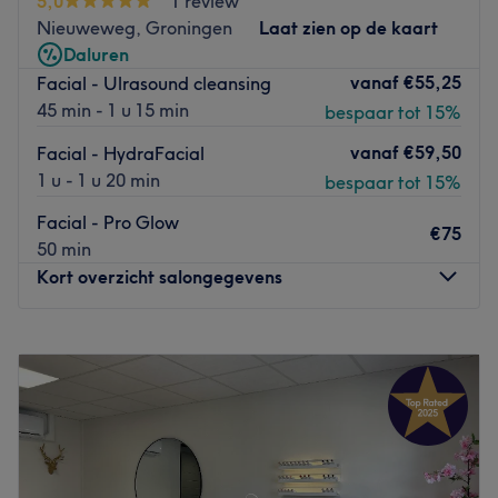
5,0
1 review
Het team:
Nieuweweg, Groningen
Laat zien op de kaart
Schoonheidsspecialiste Oksana is allround, en super in
Daluren
pedicures en manicures.
vanaf
€55,25
Facial - Ulrasound cleansing
Wat we leuk vinden aan de salon:
45 min - 1 u 15 min
bespaar tot 15%
Sfeer: Een ontspannen sfeer.
Gespecialiseerd in: Russische manicure en pedicure.
vanaf
€59,50
Facial - HydraFacial
Merken en producten: Nagellak: O.P.I. Gellak: Luxio.
1 u - 1 u 20 min
bespaar tot 15%
De extra’s: Oksana heeft een diploma van Mozart House
Facial - Pro Glow
in Oostenrijk, en een academische studie geneeskunde in
€75
50 min
Rusland.
Kort overzicht salongegevens
Go to venue
Maandag
09:00
–
17:00
Dinsdag
09:00
–
17:00
Woensdag
Gesloten
Donderdag
Gesloten
Vrijdag
Gesloten
Zaterdag
Gesloten