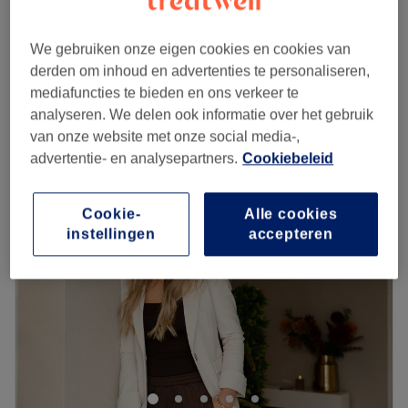
Hydropeptide Extra - 60 min
€66,50
1 u
We gebruiken onze eigen cookies en cookies van
Hydropeptide Basic Man - 45 minuten
€56,50
derden om inhoud en advertenties te personaliseren,
45 min
mediafuncties te bieden en ons verkeer te
Kort overzicht salongegevens
analyseren. We delen ook informatie over het gebruik
van onze website met onze social media-,
Maandag
09:30
–
17:45
advertentie- en analysepartners.
Cookiebeleid
Dinsdag
09:00
–
15:45
Woensdag
09:00
–
17:15
Cookie-
Alle cookies
Donderdag
09:30
–
17:45
instellingen
accepteren
Vrijdag
09:00
–
17:15
Zaterdag
09:30
–
14:15
Zondag
Gesloten
Als u bij Beautycare Groningen binnenkomt merkt u dat
er een gemoedelijke sfeer is. U voelt zich meteen op uw
gemak. Hetgeen wij belangrijk vinden. Een salon moet
geen drempel zijn om naar toe te gaan, maar