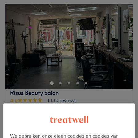
Risus Beauty Salon
4,8
1110 reviews
Lombok, Utrecht
Laat zien op de kaart
Hair Extensions colour
€10
10 min
Hair Extensions vanaf
We gebruiken onze eigen cookies en cookies van
vanaf
€152