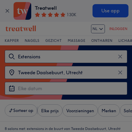
Treatwell
Use app
130K
NL
INLOGGEN
KAPPER
NAGELS
GEZICHT
MASSAGE
ONTHAREN
LICHA
Sorteer op
Elke prijs
Voorzieningen
Merken
Sal
8 salons met:
extensions in de buurt van Tweede Daalsebuurt, Utrecht