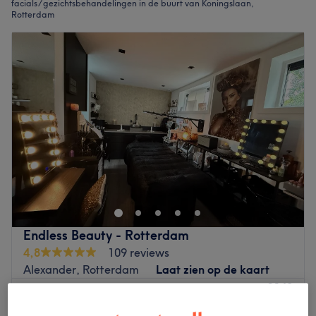
facials / gezichtsbehandelingen in de buurt van Koningslaan,
Rotterdam
Endless Beauty - Rotterdam
4,8
109 reviews
Alexander, Rotterdam
Laat zien op de kaart
€149
Facial Rejuvenating Boost
1 u 15 min
€295