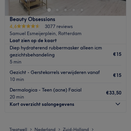
bieden.
Dichtstbijzijnde openbaar vervoer:
De salon is gelegen bij de halte Rotterdam, Oosterflank.
Beauty Obsessions
4,6
3077 reviews
Het team:
Samuel Esmeijerplein, Rotterdam
De salon heeft een klein team van medewerkers die zorg
Laat zien op de kaart
dragen voor de klanten. Ze zijn professioneel, vriendelijk
Diep hydraterend rubbermasker alleen icm
en streven ernaar om aan alle behoeften van hun klanten
€15
gezichtsbehandeling
te voldoen.
5 min
Wat we leuk vinden aan de salon:
Gezicht - Gerstekorrels verwijderen vanaf
Sfeer: vriendelijk & verzorgd
€15
10 min
Gespecialiseerd in: nagelbehandelingen
Gebruikte merken en producten:
Dermalogica - Teen (acne) Facial
€33,50
De extra’s: -
20 min
Go to venue
Kort overzicht salongegevens
Maandag
Gesloten
Dinsdag
09:30
–
17:30
Treatwell
Nederland
Zuid-Holland
>
>
>