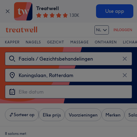
Treatwell
Use app
130K
NL
INLOGGEN
KAPPER
NAGELS
GEZICHT
MASSAGE
ONTHAREN
LICHA
Sorteer op
Elke prijs
Voorzieningen
Merken
Sal
8 salons met: