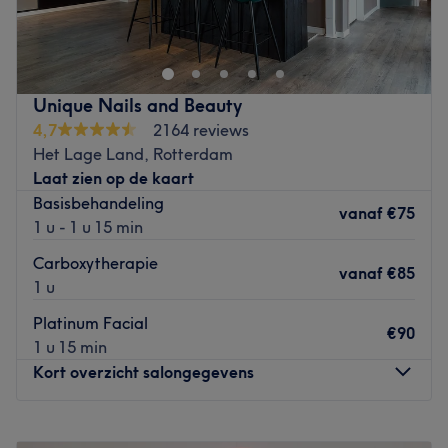
juiste adres voor huidverzorging. Eigenaresse Monika
heeft haar ervaring in schoonheidsconsulten en visagie
onder andere opgedaan in het buitenland. Daarnaast
volgt ze regelmatig cursussen om continu op de hoogte te
Unique Nails and Beauty
blijven van alle beauty-ontwikkelingen. Hierdoor geeft ze
4,7
2164 reviews
jou een onvergetelijke schoonheidsbehandeling in haar
Het Lage Land, Rotterdam
fijne salon. Handig om te weten: kom je met de auto?
Laat zien op de kaart
Dan parkeer je gratis voor de deur.
Basisbehandeling
vanaf
€75
Go to venue
1 u - 1 u 15 min
Carboxytherapie
vanaf
€85
1 u
Platinum Facial
€90
1 u 15 min
Kort overzicht salongegevens
Maandag
09:00
–
20:00