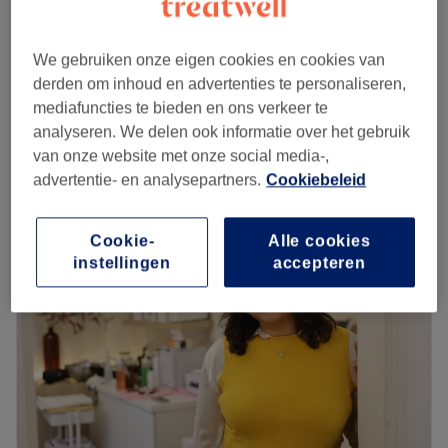
Gezichtsbehandeling - Cupping /Bindweefsel
€45
30 min
We gebruiken onze eigen cookies en cookies van
Gezichtsbehandeling - "Eye Lift Moment"
derden om inhoud en advertenties te personaliseren,
€49
30 min
mediafuncties te bieden en ons verkeer te
Kort overzicht salongegevens
analyseren. We delen ook informatie over het gebruik
van onze website met onze social media-,
advertentie- en analysepartners.
Cookiebeleid
Maandag
10:00
–
18:00
Dinsdag
Gesloten
Woensdag
10:00
–
18:00
Cookie-
Alle cookies
Donderdag
10:00
–
18:00
instellingen
accepteren
Vrijdag
11:00
–
18:00
Zaterdag
10:00
–
18:00
Zondag
Gesloten
✨ Huidverbetering & diepe ontspanning in één
behandeling ✨
Bij Endless Beauty help ik vrouwen 40+ weer stralen,