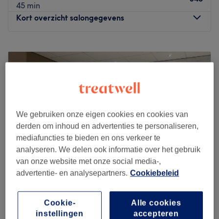
45 min
Kort overzicht salongegevens
Maandag
10:00
–
18:00
Dinsdag
09:00
–
18:00
Woensdag
09:00
–
18:00
Donderdag
09:00
–
18:00
Vrijdag
09:00
–
20:00
Zaterdag
09:00
–
17:00
We gebruiken onze eigen cookies en cookies van
Zondag
Gesloten
derden om inhoud en advertenties te personaliseren,
mediafuncties te bieden en ons verkeer te
Ontspannen met een manicure of pedicure of toch liever
analyseren. We delen ook informatie over het gebruik
vrolijke gekleurde nagels? Gun jezelf die verzorgde look
van onze website met onze social media-,
en boek vandaag nog een afspraak bij Lilynails in
advertentie- en analysepartners.
Cookiebeleid
Deurne.
Dichtstbijzijnde openbaar vervoer:
GLOSS Beauty Lounge
De salon is gelegen bij de halte Deurne, Hogeweg.
Cookie-
Alle cookies
4,8
1869 reviews
instellingen
accepteren
Helmond, Noord-Brabant
Laat zien op de kaart
Het team: