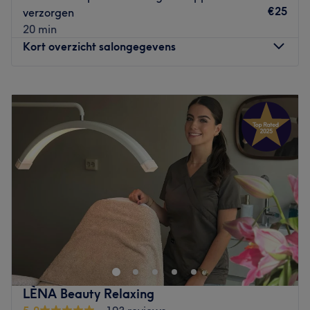
Sfeer: vriendelijk & verzorgd
€25
verzorgen
Gespecialiseerd in: nagelbehandelingen
20 min
Gebruikte merk en producten: OPI
Kort overzicht salongegevens
Go to venue
Maandag
Gesloten
Dinsdag
09:00
–
22:00
Woensdag
09:00
–
22:00
Donderdag
09:00
–
22:00
Vrijdag
09:00
–
22:00
Zaterdag
Gesloten
Zondag
Gesloten
De salon is een kleinschalige, professionele beauty­salon
waar persoonlijke aandacht centraal staat. Wat betreft
de gezichtsbehandelingen; Geen lopende-bandwerk,
maar rust, kwaliteit en échte zorg voor de huid. Iedere
behandeling wordt volledig afgestemd op wat de huid
LÈNA Beauty Relaxing
op dat moment nodig heeft. Er wordt bewust niet gewerkt