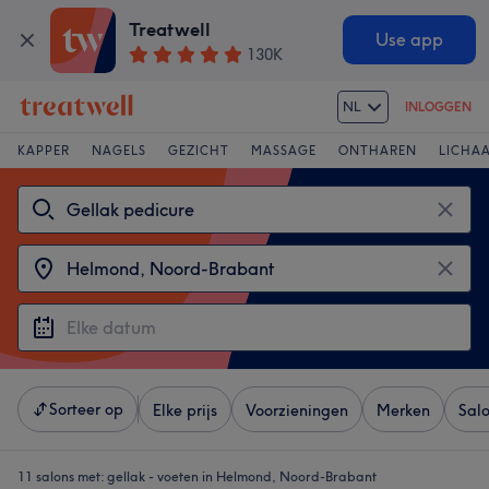
Treatwell
Use app
130K
NL
INLOGGEN
KAPPER
NAGELS
GEZICHT
MASSAGE
ONTHAREN
LICHA
Sorteer op
Elke prijs
Voorzieningen
Merken
Sal
11 salons met:
gellak - voeten in Helmond, Noord-Brabant