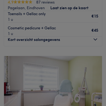
4,9
87 reviews
topconditie te krijgen. Ze zijn tevens gespecialiseerd in
Pagelaan, Eindhoven
Laat zien op de kaart
hairextensions en wimperextensions. In de nagelstudio
Toenails + Gellac only
wordt gewerkt met hoogwaardige en veilige producten
€15
1 u
en voorzien ze jouw handen van ware kunstwerkjes.
Cosmetic pedicure + Gellac
Go to venue
€45
1 u
Kort overzicht salongegevens
Maandag
09:30
–
18:00
Dinsdag
09:30
–
18:00
Woensdag
Gesloten
Donderdag
09:30
–
18:00
Vrijdag
09:30
–
18:00
Zaterdag
Gesloten
Zondag
Gesloten
Sfeer in de salon: Pheemnails straalt een rustgevende,
ontspannen en professionele sfeer uit. De stijlvolle