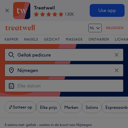
Treatwell
Use app
130K
NL
INLOGGEN
KAPPER
NAGELS
GEZICHT
MASSAGE
ONTHAREN
LICHA
Sorteer op
Elke prijs
Merken
Salons
Expresaanb
5 salons met:
gellak - voeten in de buurt van Nijmegen