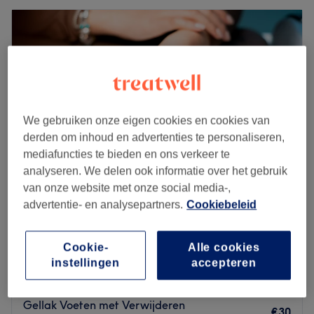
We gebruiken onze eigen cookies en cookies van
derden om inhoud en advertenties te personaliseren,
mediafuncties te bieden en ons verkeer te
analyseren. We delen ook informatie over het gebruik
van onze website met onze social media-,
advertentie- en analysepartners.
Cookiebeleid
Jasmine’s nailsalon - spa
4,5
106 reviews
Zwanenveld, Nijmegen
Laat zien op de kaart
Cookie-
Alle cookies
Pedicure Spa met Gellak
instellingen
accepteren
€50
45 min
Gellak Voeten met Verwijderen
€30