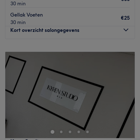
30 min
Gellak Voeten
€25
30 min
Kort overzicht salongegevens
Maandag
10:00
–
18:00
Dinsdag
10:00
–
18:00
Woensdag
10:00
–
18:00
Donderdag
10:00
–
18:00
Vrijdag
10:00
–
18:00
Zaterdag
10:00
–
18:00
Zondag
Gesloten
Jasmine’s Nailsalon – Spa in Nijmegen is een moderne
nagel- en beautysalon waar ontspanning, verzorging en
kwaliteit centraal staan, met als doel iedere klant een
verzorgd en zelfverzekerd gevoel te geven. Hier draait
alles om persoonlijke aandacht en professionele