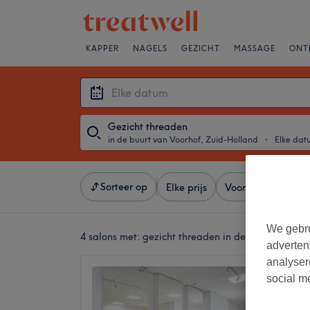
KAPPER
NAGELS
GEZICHT
MASSAGE
ONT
Gezicht threaden
in de buurt van Voorhof, Zuid-Holland
・
Elke dat
Sorteer op
Elke prijs
Voorzieningen
We gebru
4 salons met:
gezicht threaden in de buurt van Vo
adverten
analyser
Zahra 
social m
4,7
Delft, Z