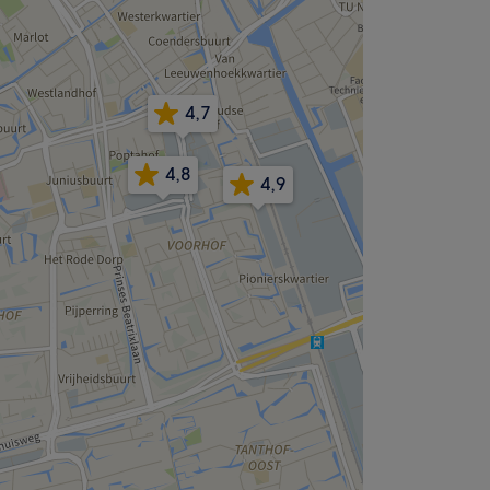
4,7
4,8
4,9