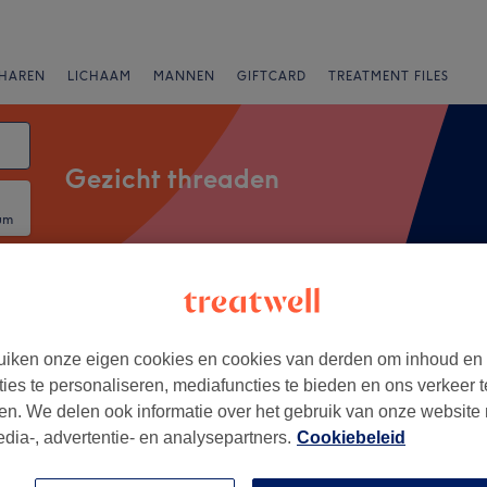
HAREN
LICHAAM
MANNEN
GIFTCARD
TREATMENT FILES
Gezicht threaden
um
Salons
Expresaanbiedingen
Beoordeling
iken onze eigen cookies en cookies van derden om inhoud en
orhof, Zuid-Holland
ties te personaliseren, mediafuncties te bieden en ons verkeer t
en. We delen ook informatie over het gebruik van onze website
+
Beauty Center
edia-, advertentie- en analysepartners.
Cookiebeleid
1437 reviews
−
uid-Holland