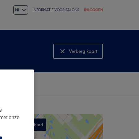
NL
INFORMATIE VOOR SALONS
INLOGGEN
Verberg kaart
Bekijk kaart
e
 met onze
Zoek dit gebied
,