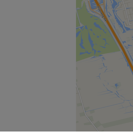
diverse behandelingen
lingen &
n uitgebreid en persoonlijk
ie van jouzelf naar voren te
eutische behandelingen •
rbeterende behandelingen •
• Manicure & pedicure
vergoed wanneer je een