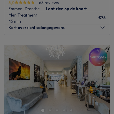
5,0
63 reviews
Dermalogica. Dit merk is huidvriendelijk en vrij van
Emmen, Drenthe
Laat zien op de kaart
minerale oliën, lanoline, alcohol en geurstoffen waardoor
Men Treatment
de kans op allergische reacties verwaarloosbaar is.
€75
45 min
Geniet van de huidverbeterende en ontspannende
Kort overzicht salongegevens
gezichtsbehandelingen, lichaamsbehandelingen, make-
up, manicure of pedicure.
Maandag
09:00
–
18:00
Go to venue
Dinsdag
09:00
–
22:00
Woensdag
09:00
–
22:00
Donderdag
09:00
–
13:00
Vrijdag
Gesloten
Zaterdag
Gesloten
Zondag
Gesloten
Sfeer in de salon: In deze salon heerst een ontspannen en
relaxte sfeer, waar professionaliteit en gezelligheid hand
in hand gaan. Klanten voelen zich welkom en op hun
gemak, met een toegankelijke en vrijblijvende