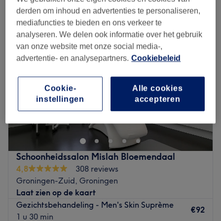
mannen - gezichtsbehandelingen in de buurt van Drenthe
derden om inhoud en advertenties te personaliseren,
mediafuncties te bieden en ons verkeer te
analyseren. We delen ook informatie over het gebruik
van onze website met onze social media-,
advertentie- en analysepartners.
Cookiebeleid
Cookie-
Alle cookies
instellingen
accepteren
Schoonheidssalon Mislah Bloemendaal
4,8
308 reviews
Groningen-Zuid, Groningen
Laat zien op de kaart
Gezichtsbehandeling - Men's Skin Suprème
€92
1 u 30 min