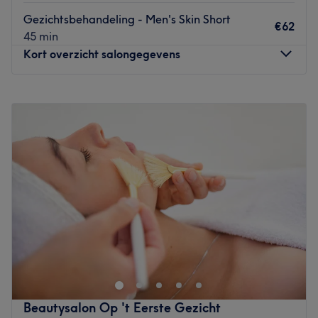
Gezichtsbehandeling - Men's Skin Short
€62
45 min
Kort overzicht salongegevens
Maandag
10:00
–
17:00
Dinsdag
10:00
–
17:00
Woensdag
Gesloten
Donderdag
10:00
–
17:00
Vrijdag
Gesloten
Zaterdag
Gesloten
Zondag
Gesloten
Je vindt Schoonheidssalon Mislah Bloemendaal aan de
Onderduikersstraat in de wijk Laanhuizen. Eigenaresse
Mislah stelt in haar modern en stijlvol ingerichte ruimte
zowel vrouwen als mannen op hun gemak. Zij is
gediplomeerd schoonheidsspecialiste en pedicure en
Beautysalon Op 't Eerste Gezicht
voert haar behandelingen uit met producten van