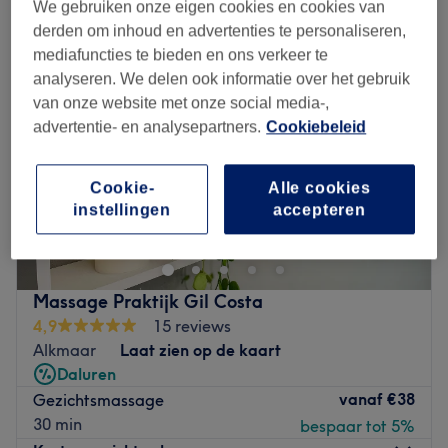
We gebruiken onze eigen cookies en cookies van
derden om inhoud en advertenties te personaliseren,
mediafuncties te bieden en ons verkeer te
analyseren. We delen ook informatie over het gebruik
van onze website met onze social media-,
advertentie- en analysepartners.
Cookiebeleid
Cookie-
Alle cookies
instellingen
accepteren
Massage Praktijk Gil Costa
4,9
15 reviews
Alkmaar
Laat zien op de kaart
Daluren
vanaf
€38
Gezichtsmassage
30 min
bespaar tot 5%