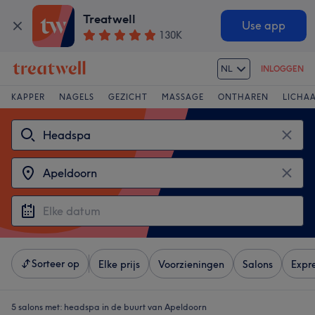
Treatwell
Use app
130K
NL
INLOGGEN
KAPPER
NAGELS
GEZICHT
MASSAGE
ONTHAREN
LICHA
Sorteer op
Elke prijs
Voorzieningen
Salons
Expr
5 salons met:
headspa in de buurt van Apeldoorn