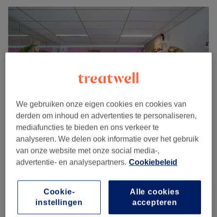
We gebruiken onze eigen cookies en cookies van
derden om inhoud en advertenties te personaliseren,
mediafuncties te bieden en ons verkeer te
analyseren. We delen ook informatie over het gebruik
Wendy's Beauty&Care
van onze website met onze social media-,
4,8
153 reviews
advertentie- en analysepartners.
Cookiebeleid
Apeldoorn
Laat zien op de kaart
Wendy's kids Headspa treatment
vanaf
€10
Cookie-
Alle cookies
30 min - 1 u
instellingen
accepteren
Wendy’s Headspa Treatments
vanaf
€15