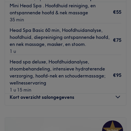
klanten en zorgt ervoor dat iedereen de persoonlijke
Mini Head Spa . Hoofdhuid reiniging, en
aandacht krijgt die ze verdienen
.
De prachtige, rustige
€55
ontspannende hoofd & nek massage
en ontspannen omgeving zorgt ervoor dat je je op je
35 min
gemak voelt tijdens je bezoek aan de salon.
Head Spa Basic 60 min, Hoofdhuidanalyse,
Dichtstbijzijnde openbaar vervoer:
hoofdhuid, diepreiniging ontspannende hoofd,
€75
Bushalte Apeldoorn, Sebastiaanplein is op loopafstand.
en nek massage, masker, en stoom.
1 u
Het team:
Wendy heeft ruim 15 jaar ervaring.
Head spa deluxe, Hoofdhuidanalyse,
stoombehandeling, intensieve hydraterende
Wat we leuk vinden aan de salon:
€95
verzorging, hoofd-nek en schoudermassage;
Sfeer: Professionele maar gezellige sfeer
wellnesservaring
Gespecialiseerd in: Bindweefsel, Microneedling, nagels,
1 u 15 min
huidcoach Fybromyalgiemassage etc.
Kort overzicht salongegevens
Gebruikte merken en producten: Hannah
De extra's: Spreekt Nederlands, Engels en Duits.
Maandag
12:00
–
18:00
Go to venue
Dinsdag
11:00
–
18:00
Woensdag
11:00
–
18:00