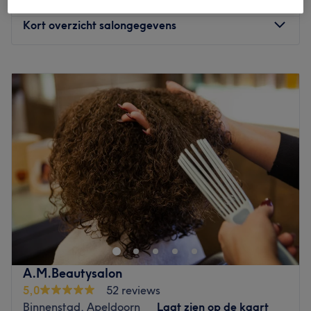
30 min - 1 u 30 min
Kort overzicht salongegevens
Maandag
12:00
–
17:00
Dinsdag
09:00
–
21:00
Woensdag
09:00
–
16:00
Donderdag
09:00
–
17:00
Vrijdag
09:00
–
17:00
Zaterdag
Gesloten
Zondag
Gesloten
Welkom bij Wendy's Beauty&Care in Apeldoorn. In deze
salon kun je terecht voor verschillende behandelingen
waaronder gezichtsbehandelingen, lichaamsmassages
en wimper en wenkbrauw behandelingen. De salon wordt
gerund door Wendy, de gepassioneerde eigenaresse. Met
A.M.Beautysalon
haar toewijding en expertise zorgt ze ervoor dat elke
5,0
52 reviews
klant zich speciaal voelt. Ze neemt de tijd voor haar
Binnenstad, Apeldoorn
Laat zien op de kaart