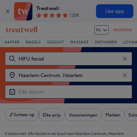
Treatwell
Use app
130K
NL
INLOGGEN
KAPPER
NAGELS
GEZICHT
MASSAGE
ONTHAREN
LICHA
Sorteer op
Elke prijs
Voorzieningen
Merken
Sal
5 salons met:
hifu facials in de buurt van Haarlem-Centrum, Haarlem