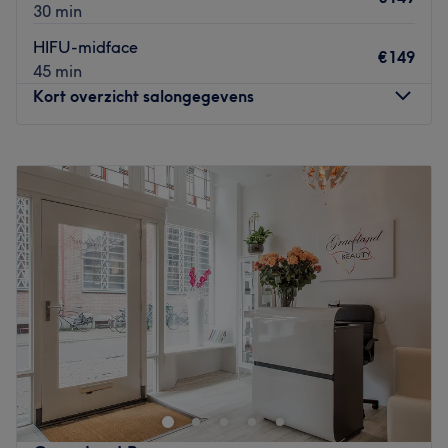
30 min
HIFU-midface
€149
45 min
Kort overzicht salongegevens
Maandag
Gesloten
Dinsdag
08:00
–
17:00
Woensdag
08:00
–
17:00
Donderdag
08:00
–
17:00
Vrijdag
08:00
–
17:00
Zaterdag
08:00
–
17:00
Zondag
Gesloten
Welkom bij SARA CLINIC- Jouw specialist in
huidverbeteringen laserontharing
Bij SARA CLINIC bieden we professionele
gezichtsbehandelingen voor vrouwen, mannen en tieners,