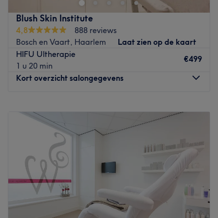
cryolipolyse, harsen, het stylen van je wenkbrauwen of
Blush Skin Institute
het laten zetten van wimperextensions. Eigenaresse
4,8
888 reviews
Gratiela zorgt ervoor dat je stralend de salon verlaat!
Bosch en Vaart, Haarlem
Laat zien op de kaart
Go to venue
HIFU Ultherapie
€499
1 u 20 min
Kort overzicht salongegevens
Maandag
10:00
–
18:00
Dinsdag
10:00
–
19:00
Woensdag
10:00
–
19:00
Donderdag
10:00
–
18:00
Vrijdag
10:00
–
19:00
Zaterdag
10:00
–
18:00
Zondag
Gesloten
Bij schoonheidssalon Blush Skin Institute gelegen aan
winkelstraat de Zijlweg in Haarlem ben je aan het juiste