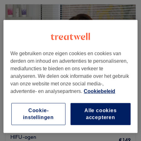
We gebruiken onze eigen cookies en cookies van
derden om inhoud en advertenties te personaliseren,
mediafuncties te bieden en ons verkeer te
analyseren. We delen ook informatie over het gebruik
van onze website met onze social media-,
advertentie- en analysepartners.
Cookiebeleid
Sara Clinic
4,7
456 reviews
haarlem, Noord-Holland
Laat zien op de kaart
Cookie-
Alle cookies
instellingen
accepteren
HIFU-voorhoofd
€119
30 min
HIFU-ogen
€149