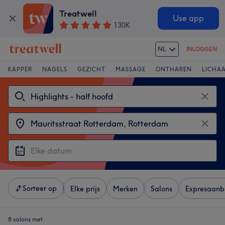
Treatwell
Use app
130K
NL
INLOGGEN
KAPPER
NAGELS
GEZICHT
MASSAGE
ONTHAREN
LICHA
Sorteer op
Elke prijs
Merken
Salons
Expresaanb
8 salons met: