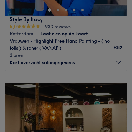
Nieuwe Binnenweg. Je kunt hier eerlijk zijn over wat je
wilt met je kapsel. Eigenaar Jeroen zal vervolgens een
coupe creëren die
geheel aan jouw wensen voldoet
, of
Style By Itacy
dit nou enkel knippen betreft of een totale make-over. De
5,0
933 reviews
sfeer is altijd goed
in de salon waardoor je je direct thuis
Rotterdam
Laat zien op de kaart
zult voelen. Om te spreken met de woorden van Jeroen: ‘Je
Vrouwen - Highlight Free Hand Painting - ( no
kunt hier altijd terecht voor een heerlijk bakkie en een
€82
foils ) & toner ( VANAF )
Gers strak kepsel!’
3 uren
Go to venue
Kort overzicht salongegevens
Maandag
11:00
–
18:00
Dinsdag
10:00
–
19:00
Woensdag
10:00
–
20:00
Donderdag
10:00
–
20:00
Vrijdag
Gesloten
Zaterdag
10:00
–
17:00
Zondag
Gesloten