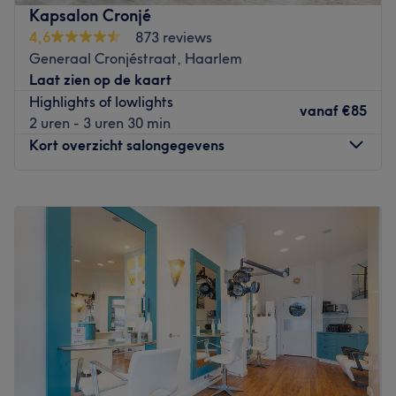
koffie, fris, bier of wijntje alvorens je wensen te
Kapsalon Cronjé
bespreken. Door goed te kijken naar de structuur, valling
4,6
873 reviews
van je haar, vorm van je gezicht, kaaklijn, kruinen én
Generaal Cronjéstraat, Haarlem
door droog na te knippen creëren ze de coupe die bij je
Laat zien op de kaart
past. Ze hebben een eigentijdse visie op het kappersvak
Highlights of lowlights
en werken milieuvriendelijk en met ammonia vrije
vanaf
€85
2 uren - 3 uren 30 min
producten.
Kort overzicht salongegevens
Go to venue
Maandag
09:30
–
18:00
Dinsdag
10:00
–
18:00
Woensdag
10:00
–
18:00
Donderdag
10:00
–
18:00
Vrijdag
10:00
–
18:00
Zaterdag
09:45
–
17:00
Zondag
Gesloten
Toe aan een nieuw kapsel? Bij Kapsalon Cronjé aan de
Generaal Cronjéstraat in Haarlem willen ze je hier maar