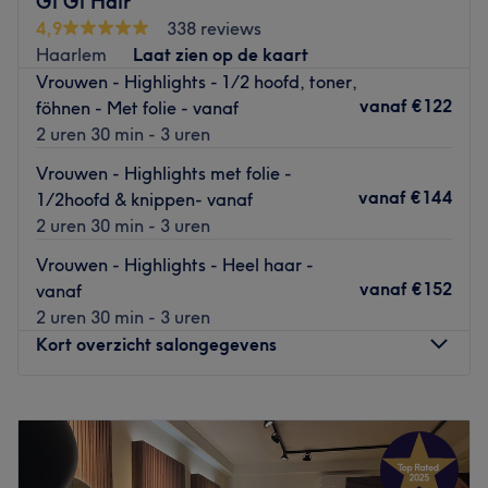
Gi Gi Hair
trendy salon met een persoonlijke sfeer. Ze bespreken met
4,9
338 reviews
jou je wensen en gaan vervolgens op professionele wijze
Haarlem
Laat zien op de kaart
aan de slag om je het haar te geven dat helemaal bij jou
Vrouwen - Highlights - 1/2 hoofd, toner,
past en waar je lang plezier van hebt. Ze werken met
vanaf
€122
föhnen - Met folie - vanaf
producten van Nexxus, Eugene Perma-essentiel,
2 uren 30 min - 3 uren
Goldwell, Moroccanoil en Kera Therapie.
Vrouwen - Highlights met folie -
Ook nog geïnteresseerd in mooie nagels of
vanaf
€144
1/2hoofd & knippen- vanaf
wenkbrauwen? In dezelfde salon werkt Lizzy met haar
2 uren 30 min - 3 uren
salon Tuttebells. Deze behandelingen zijn ook te boeken
via haar eigen pagina op Treatwell.
Vrouwen - Highlights - Heel haar -
vanaf
€152
vanaf
Go to venue
2 uren 30 min - 3 uren
Kort overzicht salongegevens
Maandag
Gesloten
Dinsdag
10:00
–
17:00
Woensdag
10:00
–
17:00
Donderdag
10:00
–
17:00