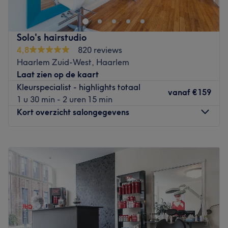
al te graag bij helpen. Het team wordt regelmatig
bijgeschoold zodat ze op de hoogte zijn van de laatste
technieken en nieuwste trends. Je wordt verwelkomt met
Solo's hairstudio
een lekker drankje en wanneer je je haren laat wassen
4,8
820 reviews
ontvang je meteen een heerlijke hoofdmassage. Hierdoor
Haarlem Zuid-West, Haarlem
voelt een bezoek aan Kapsalon Cronjé echt als een uitje.
Laat zien op de kaart
In de salon wordt uitsluitend gebruik gemaakt van
Kleurspecialist - highlights totaal
kwaliteitsproducten zoals Goldwell en je ontvangt tevens
vanaf
€159
1 u 30 min - 2 uren 15 min
gratis advies. Kom langs en geniet!
Kort overzicht salongegevens
Go to venue
Maandag
Gesloten
Dinsdag
Gesloten
Woensdag
Gesloten
Donderdag
09:00
–
21:00
Vrijdag
09:00
–
21:00
Zaterdag
09:00
–
17:00
Zondag
Gesloten