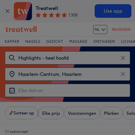
Treatwell
Use app
130K
NL
INLOGGEN
KAPPER
NAGELS
GEZICHT
MASSAGE
ONTHAREN
LICHA
Sorteer op
Elke prijs
Voorzieningen
Merken
Sal
11 salons met: