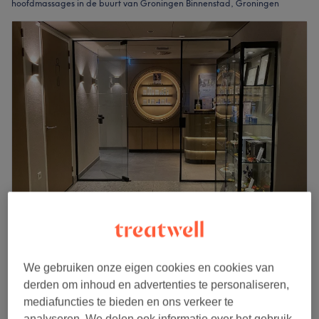
hoofdmassages in de buurt van Groningen Binnenstad, Groningen
WellCome Wellness - The Market Hotel
4,8
2509 reviews
Martinitoren, Groningen
Laat zien op de kaart
We gebruiken onze eigen cookies en cookies van
Indian Head massage
€43
derden om inhoud en advertenties te personaliseren,
30 min
mediafuncties te bieden en ons verkeer te
Kort overzicht salongegevens