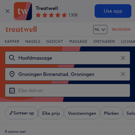
Treatwell
Use app
130K
NL
INLOGGEN
KAPPER
NAGELS
GEZICHT
MASSAGE
ONTHAREN
LICHA
Sorteer op
Elke prijs
Voorzieningen
Merken
Sal
8 salons met: