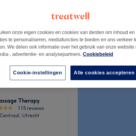
ilandenbuurt,
ort
ren
iken onze eigen cookies en cookies van derden om inhoud en
vanaf
€61,75
ties te personaliseren, mediafuncties te bieden en ons verkeer t
bespaar tot 5%
en. We delen ook informatie over het gebruik van onze website
edia-, advertentie- en analysepartners.
Cookiebeleid
vanaf
€61,75
bespaar tot 5%
Cookie-instellingen
Alle cookies accepteren
ssage Therapy
115 reviews
Centraal, Utrecht