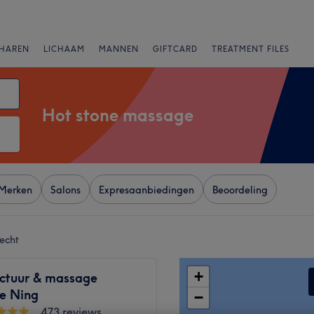
HAREN
LICHAAM
MANNEN
GIFTCARD
TREATMENT FILES
Hot stone massage
Merken
Salons
Expresaanbiedingen
Beoordeling
recht
+
ctuur & massage
ie Ning
−
473 reviews