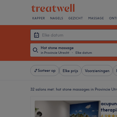
KAPPER
NAGELS
GEZICHT
MASSAGE
ONT
Hot stone massage
in Provincie Utrecht
・
Elke datum
Sorteer op
Elke prijs
Voorzieningen
32 salons met:
hot stone massages in Provincie Ut
acupun
therap
4,9