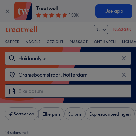
Treatwell
Use app
130K
NL
INLOGGEN
KAPPER
NAGELS
GEZICHT
MASSAGE
ONTHAREN
LICHA
Sorteer op
Elke prijs
Salons
Expresaanbiedingen
14 salons met: