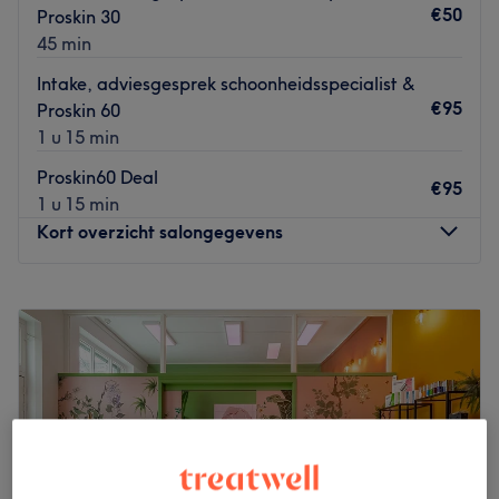
€50
Proskin 30
45 min
Intake, adviesgesprek schoonheidsspecialist &
€95
Proskin 60
1 u 15 min
Proskin60 Deal
€95
1 u 15 min
Kort overzicht salongegevens
Maandag
10:00
–
19:00
Dinsdag
10:00
–
19:00
Woensdag
10:00
–
19:00
Donderdag
10:00
–
19:00
Vrijdag
10:00
–
19:00
Zaterdag
10:00
–
19:00
Zondag
10:00
–
22:00