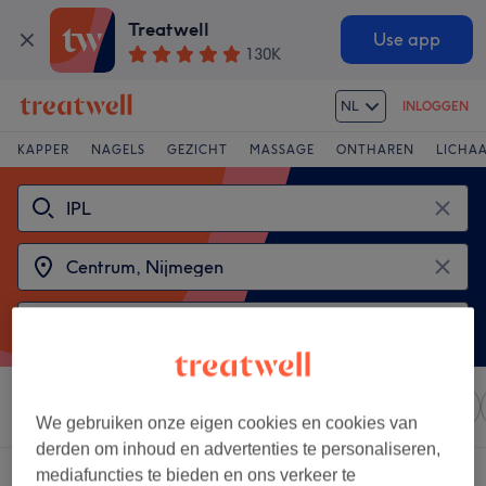
Treatwell
Use app
130K
NL
INLOGGEN
KAPPER
NAGELS
GEZICHT
MASSAGE
ONTHAREN
LICHA
Sorteer op
Elke prijs
Salons
Expresaanbiedingen
We gebruiken onze eigen cookies en cookies van
derden om inhoud en advertenties te personaliseren,
2 salons met:
ipl in de buurt van Centrum, Nijmegen
mediafuncties te bieden en ons verkeer te