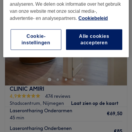
analyseren. We delen ook informatie over het gebruik
van onze website met onze social media-,
advertentie- en analysepartners.
Cookiebeleid
Cookie-
Alle cookies
instellingen
accepteren
CLINIC AMIRI
4,9
474 reviews
Stadscentrum, Nijmegen
Laat zien op de kaart
Laserontharing Onderarmen
€69,50
45 min
Laserontharing Onderbenen
€85