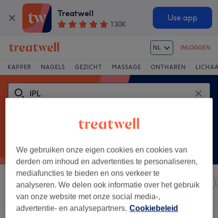
Treatwell
Use app
130K
NL
INLOGGEN
KAPPER
NAGELS
GEZICHT
MASSAGE
ONTHAREN
LICHA
We gebruiken onze eigen cookies en cookies van
derden om inhoud en advertenties te personaliseren,
mediafuncties te bieden en ons verkeer te
Sorteer op
Elke prijs
Salons
Expresaanbiedingen
analyseren. We delen ook informatie over het gebruik
van onze website met onze social media-,
advertentie- en analysepartners.
Cookiebeleid
Een salon met:
ipl in Molukkenbuurt, Haarlem