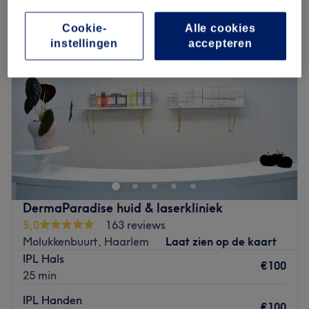
Cookie-
Alle cookies
instellingen
accepteren
DermaParadise huid & laserkliniek
5,0
163 reviews
Molukkenbuurt, Haarlem
Laat zien op de kaart
IPL Hals
€100
25 min
IPL Handen
€100