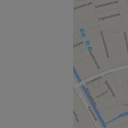
laan staat voor klaar voor
en ongeacht of je over black
e technieken om allebei de
jke nieuwe coupes. Het
 de laatste trends en geven
kleur en kapsels. Van
 geven zij je het gevoel dat
Go to venue