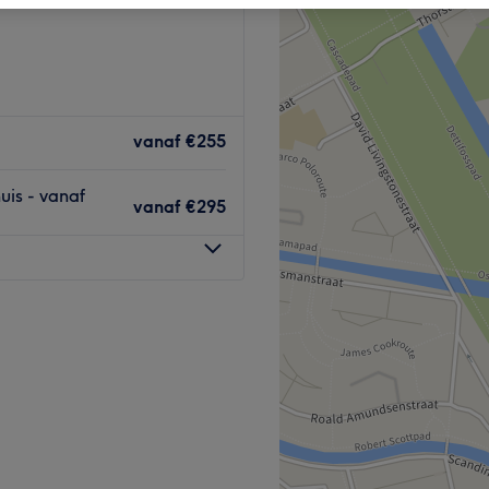
vanaf
€255
uis - vanaf
vanaf
€295