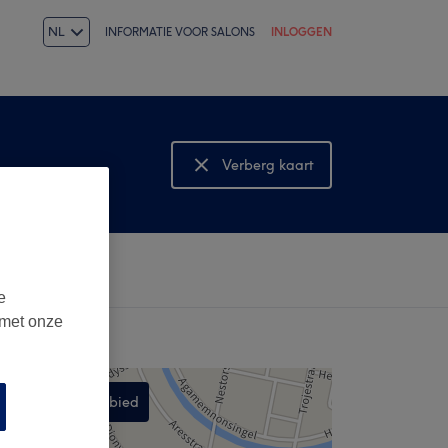
NL
INFORMATIE VOOR SALONS
INLOGGEN
Verberg kaart
Bekijk kaart
e
 met onze
Zoek dit gebied
,