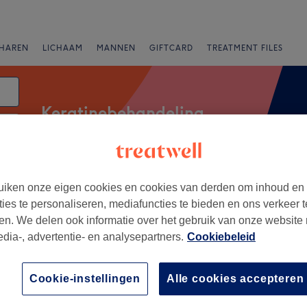
HAREN
LICHAAM
MANNEN
GIFTCARD
TREATMENT FILES
Keratinebehandeling
anbiedingen
Beoordeling
iken onze eigen cookies en cookies van derden om inhoud en
ties te personaliseren, mediafuncties te bieden en ons verkeer t
en. We delen ook informatie over het gebruik van onze website
tier West, Almere
edia-, advertentie- en analysepartners.
Cookiebeleid
+
a Hair
Cookie-instellingen
Alle cookies accepteren
1268 reviews
−
aan, Almere