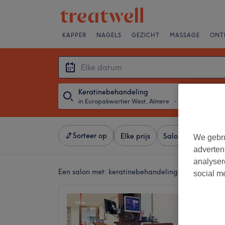
KAPPER
NAGELS
GEZICHT
MASSAGE
ONT
Keratinebehandeling
in Europakwartier West, Almere
・
Elke datum
Sorteer op
Elke prijs
Salons
Expresa
We gebru
adverten
analyser
Een salon met:
keratinebehandeling in Europakwar
social m
Hosann
4,7
Europal