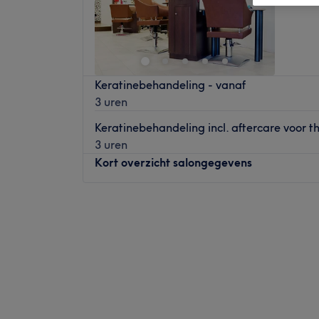
Keratinebehandeling - vanaf
3 uren
Keratinebehandeling incl. aftercare voor th
3 uren
Kort overzicht salongegevens
Maandag
Gesloten
Dinsdag
09:00
–
17:00
Woensdag
09:00
–
17:00
Donderdag
09:00
–
17:00
Vrijdag
09:00
–
17:00
Zaterdag
09:00
–
17:00
Zondag
Gesloten