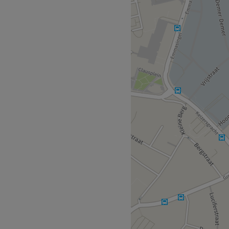
hoven is een alles onder één
erlijke verzorging zoals:
il art,
s, wenkbrauw hairstroke
og vele extra’s. Ze werken
rken Wella, Wella SP,
o.
Go to venue