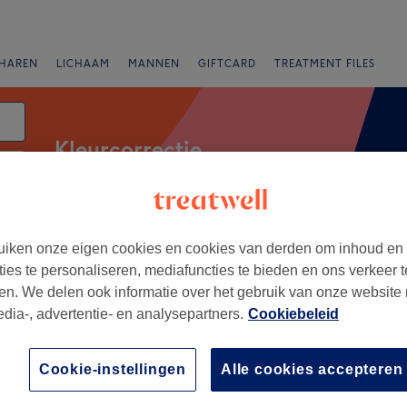
HAREN
LICHAAM
MANNEN
GIFTCARD
TREATMENT FILES
Kleurcorrectie
anbiedingen
Beoordeling
iken onze eigen cookies en cookies van derden om inhoud en
ties te personaliseren, mediafuncties te bieden en ons verkeer t
en. We delen ook informatie over het gebruik van onze website
dhoven
edia-, advertentie- en analysepartners.
Cookiebeleid
+
1 Beauty
Cookie-instellingen
Alle cookies accepteren
5155 reviews
−
en Centrum, Eindhoven