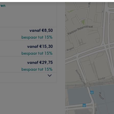
ren
vanaf
€8,50
bespaar tot 15%
vanaf
€15,30
bespaar tot 15%
vanaf
€29,75
bespaar tot 15%