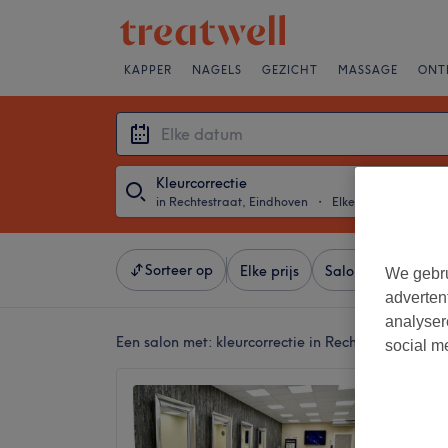
KAPPER
NAGELS
GEZICHT
MASSAGE
ONT
Kleurcorrectie
in Rechtestraat, Eindhoven
・
Elke datum
Sorteer op
Elke prijs
Salons
Expresa
We gebru
adverten
analyser
Een salon met:
kleurcorrectie in Rechtestraat, Ein
social m
All in 
4,5
Eindhov