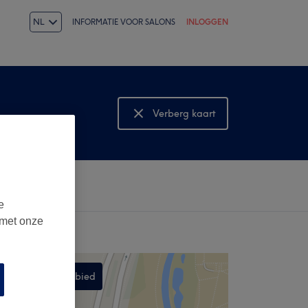
NL
INFORMATIE VOOR SALONS
INLOGGEN
Verberg kaart
Bekijk kaart
e
 met onze
Zoek dit gebied
,