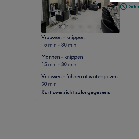
Dalu
Vrouwen - knippen
15 min - 30 min
Mannen - knippen
15 min - 30 min
Vrouwen - föhnen of watergolven
30 min
Kort overzicht salongegevens
Maandag
10:00
–
19:00
Dinsdag
10:00
–
19:00
Woensdag
10:00
–
19:00
Donderdag
10:00
–
19:00