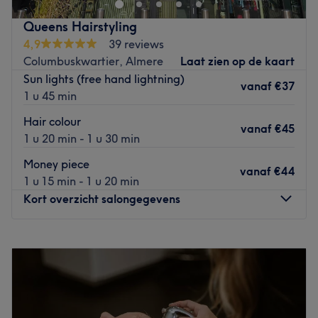
om te toveren naar verleidelijke nieuwe coupes. Het
Queens Hairstyling
ambitieuze team is altijd op de hoogte van de laatste
4,9
39 reviews
trends en geven je graag advies op het gebeid van
Columbuskwartier, Almere
Laat zien op de kaart
styling, kleur en kapsels. Van binnenkomst tot het vertrek
Sun lights (free hand lightning)
van deze salon, geven zij je het gevoel dat je thuis komt.
vanaf
€37
1 u 45 min
Go to venue
Hair colour
vanaf
€45
1 u 20 min - 1 u 30 min
Money piece
vanaf
€44
1 u 15 min - 1 u 20 min
Kort overzicht salongegevens
Maandag
Gesloten
Dinsdag
10:00
–
20:00
Woensdag
10:00
–
17:00
Donderdag
09:00
–
17:00
Vrijdag
09:00
–
17:00