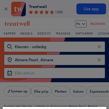
Treatwell
Use app
130K
NL
INLOGGEN
KAPPER
NAGELS
GEZICHT
MASSAGE
ONTHAREN
LICHA
Sorteer op
Elke prijs
Merken
Salons
Expresaanb
4 salons met:
kleuren - volledig in de buurt van Almere Poort, Almere