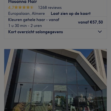
Hosanna Hair
creëert tevens ook de mooiste kapsels voor kinderen. De
4,7
1268 reviews
mix van mensenkennis, klantvriendelijkheid en een warme
Europalaan, Almere
Laat zien op de kaart
persoonlijkheid zorgt ervoor dat Yensi door de jaren heen
Kleuren gehele haar - vanaf
veel vaste, tevreden klanten aan zich heeft weten te
vanaf
€57,50
1 u 30 min - 2 uren
binden.
Kort overzicht salongegevens
Go to venue
Maandag
Gesloten
Dinsdag
09:00
–
17:00
Woensdag
09:00
–
17:00
Donderdag
09:00
–
17:00
Vrijdag
09:00
–
17:00
Zaterdag
09:00
–
17:00
Zondag
Gesloten
Het team van Hosanna Hair aam de Europalaan staat
voor klaar voor de hele familie. Jong of oud, man of vrouw
en ongeacht of je over black of Europees haar beschikt.
Zij beheersen de technieken om allebei de haarsoorten