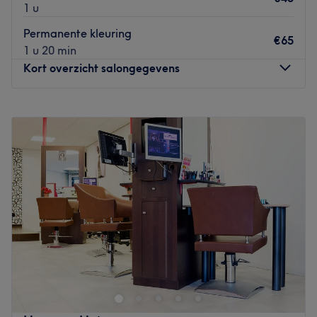
1 u
Permanente kleuring
€65
1 u 20 min
Kort overzicht salongegevens
Maandag
Gesloten
Dinsdag
10:00
–
17:00
Woensdag
09:30
–
17:00
Donderdag
09:30
–
17:00
Vrijdag
09:30
–
17:00
Zaterdag
09:00
–
17:00
Zondag
Gesloten
Aan de Madridweg 20 in het centrum van Almere Buiten
zit Yensi Style gevestigd. Yensi heeft jarenlange ervaring
als styliste en is gespecialiseerd in Black, Europees en
Mixed Hair. Laat je verrassen met onder andere een
nieuwe coupe, kleur, relax- of keratinebehandeling. Yensi