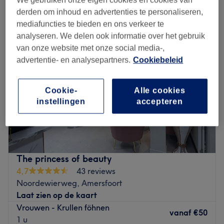
krullen föhnen in de buurt van Soesterkwartier, Amersfoort
derden om inhoud en advertenties te personaliseren,
mediafuncties te bieden en ons verkeer te
analyseren. We delen ook informatie over het gebruik
van onze website met onze social media-,
advertentie- en analysepartners.
Cookiebeleid
Cookie-
Alle cookies
instellingen
accepteren
The princess of beauty
4,7
43 reviews
Noordewierweg, Amersfoort
Laat zien op de kaart
Vrouwen - Krullen föhnen
vanaf
€50
1 u