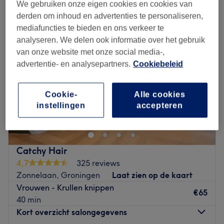
We gebruiken onze eigen cookies en cookies van
derden om inhoud en advertenties te personaliseren,
mediafuncties te bieden en ons verkeer te
analyseren. We delen ook informatie over het gebruik
van onze website met onze social media-,
advertentie- en analysepartners.
Cookiebeleid
Cookie-
Alle cookies
instellingen
accepteren
Catchy Hair
4,7
325 reviews
Zonnelaan, Groningen
Laat zien op de kaart
Vrouwen - Krullen knippen
€65
40 min
Kort overzicht salongegevens