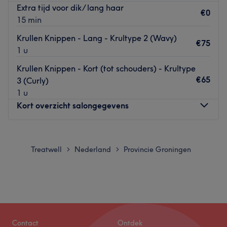
Extra tijd voor dik/ lang haar
€0
15 min
Krullen Knippen - Lang - Krultype 2 (Wavy)
€75
1 u
Krullen Knippen - Kort (tot schouders) - Krultype
€65
3 (Curly)
1 u
Kort overzicht salongegevens
Maandag
09:00
–
19:00
Dinsdag
09:00
–
19:00
Treatwell
Nederland
Provincie Groningen
>
>
Woensdag
Gesloten
Donderdag
09:00
–
19:00
Vrijdag
09:00
–
19:00
Zaterdag
Gesloten
Zondag
Gesloten
Contact
Ontdek