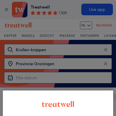
Treatwell
Use app
130K
NL
INLOGGEN
KAPPER
NAGELS
GEZICHT
MASSAGE
ONTHAREN
LICHA
Sorteer op
Elke prijs
Salons
Expresaanbiedingen
3 salons met:
krullen-knippen in Provincie Groningen