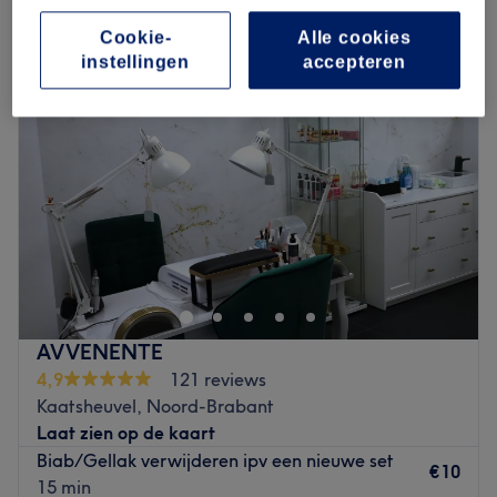
kunstnagels of nagellak verwijderen in Kaatsheuvel, Noord-Brabant
Cookie-
Alle cookies
instellingen
accepteren
AVVENENTE
4,9
121 reviews
Kaatsheuvel, Noord-Brabant
Laat zien op de kaart
Biab/Gellak verwijderen ipv een nieuwe set
€10
15 min