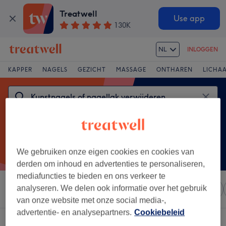
Treatwell
Use app
130K
NL
INLOGGEN
KAPPER
NAGELS
GEZICHT
MASSAGE
ONTHAREN
LICHA
We gebruiken onze eigen cookies en cookies van
derden om inhoud en advertenties te personaliseren,
mediafuncties te bieden en ons verkeer te
analyseren. We delen ook informatie over het gebruik
Sorteer op
Elke prijs
Salons
Expresaanbiedingen
van onze website met onze social media-,
advertentie- en analysepartners.
Cookiebeleid
Een salon met: