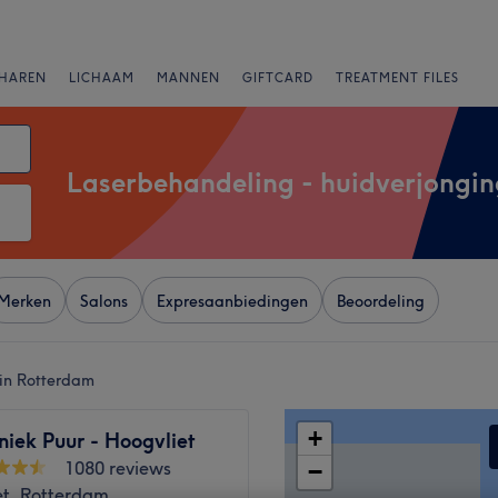
HAREN
LICHAAM
MANNEN
GIFTCARD
TREATMENT FILES
Laserbehandeling - huidverjongin
Merken
Salons
Expresaanbiedingen
Beoordeling
 in Rotterdam
+
niek Puur - Hoogvliet
1080 reviews
−
et, Rotterdam