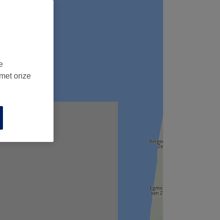
e
 met onze