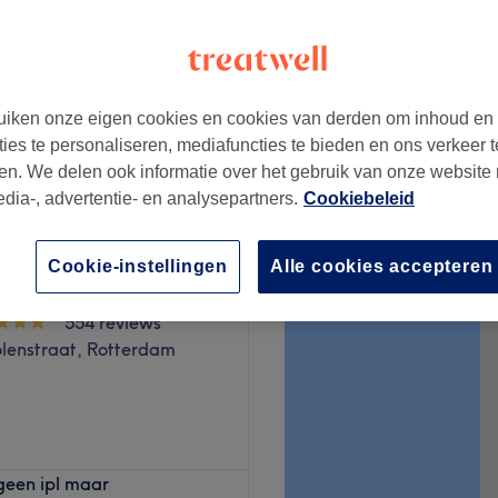
iken onze eigen cookies en cookies van derden om inhoud en
vanaf
€1
ties te personaliseren, mediafuncties te bieden en ons verkeer t
en. We delen ook informatie over het gebruik van onze website
edia-, advertentie- en analysepartners.
Cookiebeleid
Cookie-instellingen
Alle cookies accepteren
palacerotterdam
554 reviews
enstraat, Rotterdam
geen ipl maar
edam en Rotterdam en is al