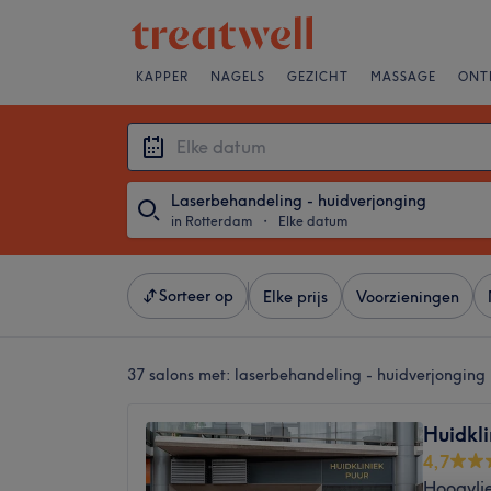
KAPPER
NAGELS
GEZICHT
MASSAGE
ONT
Laserbehandeling - huidverjonging
in Rotterdam
・
Elke datum
Sorteer op
Elke prijs
Voorzieningen
37 salons met:
laserbehandeling - huidverjonging
Huidkli
4,7
Hoogvli